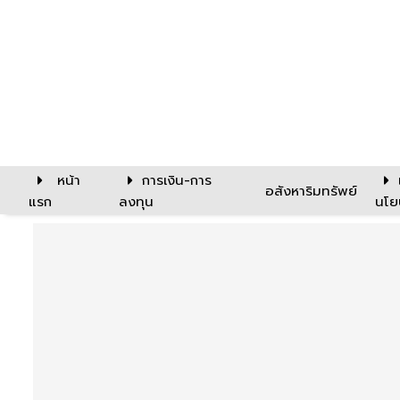
หน้า
การเงิน-การ
อสังหาริมทรัพย์
แรก
ลงทุน
นโย