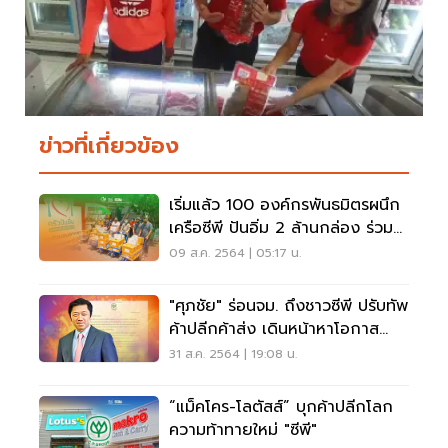
ข่าวที่เกี่ยวข้อง
เริ่มแล้ว 100 องค์กรพันธมิตรผนึก
เครือซีพี ปันอิ่ม 2 ล้านกล่อง ร่วม
ฝ่าโควิด
09 ส.ค. 2564 | 05:17 น.
"ศุภชัย" ร่อนจม. ถึงชาวซีพี ปรับทัพ
ค้าปลีกค้าส่ง เดินหน้าหาโอกาส
ธุรกิจใหม่
31 ส.ค. 2564 | 19:08 น.
“แม็คโคร-โลตัสส์” บุกค้าปลีกโลก
ความท้าทายใหม่ "ซีพี"