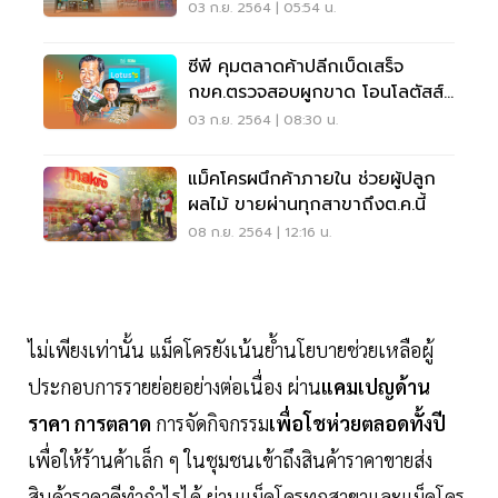
03 ก.ย. 2564 | 05:54 น.
ซีพี คุมตลาดค้าปลีกเบ็ดเสร็จ
กขค.ตรวจสอบผูกขาด โอนโลตัสส์
ให้แม็คโคร
03 ก.ย. 2564 | 08:30 น.
แม็คโครผนึกค้าภายใน ช่วยผู้ปลูก
ผลไม้ ขายผ่านทุกสาขาถึงต.ค.นี้
08 ก.ย. 2564 | 12:16 น.
ไม่เพียงเท่านั้น แม็คโครยังเน้นย้ำนโยบายช่วยเหลือผู้
ประกอบการรายย่อยอย่างต่อเนื่อง ผ่าน
แคมเปญด้าน
ราคา การตลาด
การจัดกิจกรรม
เพื่อโชห่วยตลอดทั้งปี
เพื่อให้ร้านค้าเล็ก ๆ ในชุมชนเข้าถึงสินค้าราคาขายส่ง
สินค้าราคาดีทำกำไรได้ ผ่านแม็คโครทุกสาขาและแม็คโคร