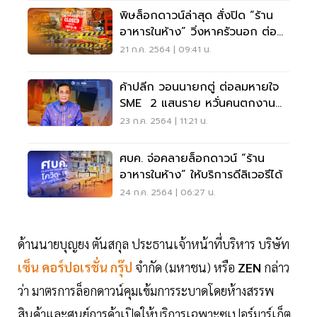
พิษล็อกดาวน์ล่าสุด สั่งปิด “ร้าน
อาหารในห้าง” วิ่งหาครัวนอก ต่อ
ชีพธุรกิจ
21 ก.ค. 2564 | 09:41 น.
ค้าปลีก วอนนายกตู่ ต่อลมหายใจ
SME 2 แสนราย หวั่นคนตกงาน
1.5 ล้านคน
23 ก.ค. 2564 | 11:21 น.
ศบค. จ่อคลายล็อกดาวน์ “ร้าน
อาหารในห้าง” ให้บริการดีลิเวอรีได้
24 ก.ค. 2564 | 06:27 น.
ด้านนายบุญยง ตันสกุล ประธานเจ้าหน้าที่บริหาร บริษัท
เซ็น คอร์ปอเรชั่น กรุ๊ป
จำกัด (มหาชน) หรือ
ZEN
กล่าว
ว่า มาตรการล็อกดาวน์คุมเข้มการระบาดโดยห้างสรรพ
สินค้าและศูนย์การค้าเปิดให้บริการเฉพาะซูเปอร์มาร์เก็ต