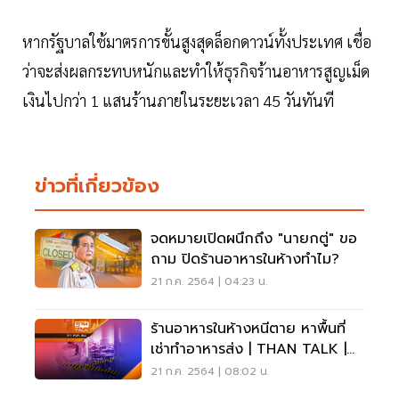
หากรัฐบาลใช้มาตรการขั้นสูงสุดล็อกดาวน์ทั้งประเทศ เชื่อ
ว่าจะส่งผลกระทบหนักและทำให้ธุรกิจร้านอาหารสูญเม็ด
เงินไปกว่า 1 แสนร้านภายในระยะเวลา 45 วันทันที
ข่าวที่เกี่ยวข้อง
จดหมายเปิดผนึกถึง "นายกตู่" ขอ
ถาม ปิดร้านอาหารในห้างทำไม?
21 ก.ค. 2564 | 04:23 น.
ร้านอาหารในห้างหนีตาย หาพื้นที่
เช่าทำอาหารส่ง | THAN TALK |
21 ก.ค.64
21 ก.ค. 2564 | 08:02 น.