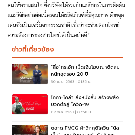
คนให้ความสนใจ ซึ่งบริษัทได้ร่วมกับเภสัชกรในการคิดค้น
และวิจัยอย่างต่อเนื่องจนได้ผลิตภัณฑ์ที่มีคุณภาพ ด้วยจุด
เด่นซึ่งเป็นเซรั่มจากธรรมชาติ เชื่อว่าจะช่วยตอบโจทย์
ความต้องการของสาวไทยได้เป็นอย่างดี”
ข่าวที่เกี่ยวข้อง
"สื่อ"กระอัก เม็ดเงินโฆษณาติดลบ
หนักสุดรอบ 20 ปี
30 เม.ย. 2563 | 01:35 น.
โคคา-โคล่า ส่งหนังสั้น สร้างพลัง
บวกต่อสู้ โควิด-19
02 พ.ค. 2563 | 07:58 น.
ตลาด FMCG ฝ่าวิกฤติโควิด “นีล
เส็น” แนะปรับกลยุทธ์ รับ New