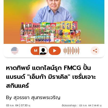
หาดทิพย์ แตกไลน์รุก FMCG ปั้น
แบรนด์ "เอ็มก้า มิราเคิล" เซรั่มเจาะ
สกินแคร์
By
สุจรรยา สุนทรพรเจริญ
03 ก.ค. 64 | 07:30 น.
อัปเดตล่าสุด :
03 ก.ค. 64 | 14:41 น.