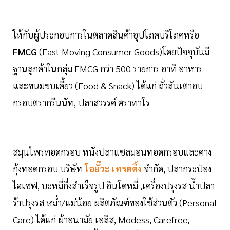
ให้กับผู้ประกอบการในตลาดสินค้าอุปโภคบริโภคหรือ
FMCG
(Fast Moving Consumer Goods)โดยปัจจุบันมี
ฐานลูกค้าในกลุ่ม FMCG กว่า 500 รายการ อาทิ อาหาร
และขนมขบเคี้ยว (Food & Snack) ได้แก่ ถั่วลันเตาอบ
กรอบตรากรีนนัท, ปลาสวรรค์ ตราทาโร
สมุนไพรทอดกรอบ หนังปลาแซลมอนทอดกรอบและคาง
กุ้งทอดกรอบ บริษัท
โอยั๊วะ เทรดดิ้ง
จำกัด, ปลากระป๋อง
ไฮเชฟ, บะหมี่กึ่งสำเร็จรูป อินโดหมี่ ,เครื่องปรุงรส น้ำปลา
ร้าปรุงรส หม่ำ/แม่น้อย ผลิตภัณฑ์ของใช้ส่วนตัว (Personal
Care) ได้แก่ ผ้าอนามัย เอลิส, Modess, Carefree,