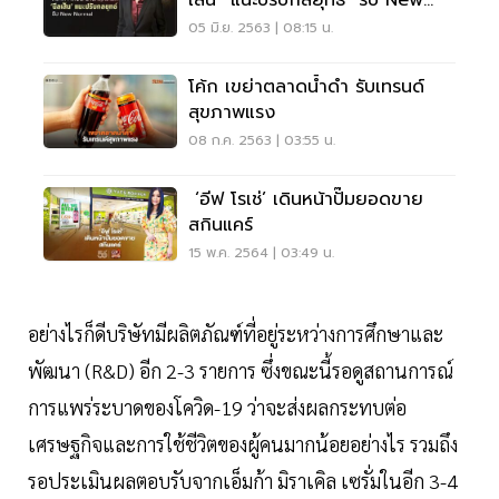
Normal
05 มิ.ย. 2563 | 08:15 น.
โค้ก เขย่าตลาดน้ำดำ รับเทรนด์
สุขภาพแรง
08 ก.ค. 2563 | 03:55 น.
‘อีฟ โรเช่’ เดินหน้าปั๊มยอดขาย
สกินแคร์
15 พ.ค. 2564 | 03:49 น.
อย่างไรก็ดีบริษัทมีผลิตภัณฑ์ที่อยู่ระหว่างการศึกษาและ
พัฒนา (R&D) อีก 2-3 รายการ ซึ่งขณะนี้รอดูสถานการณ์
การแพร่ระบาดของโควิด-19 ว่าจะส่งผลกระทบต่อ
เศรษฐกิจและการใช้ชีวิตของผู้คนมากน้อยอย่างไร รวมถึง
รอประเมินผลตอบรับจากเอ็มก้า มิราเคิล เซรั่มในอีก 3-4