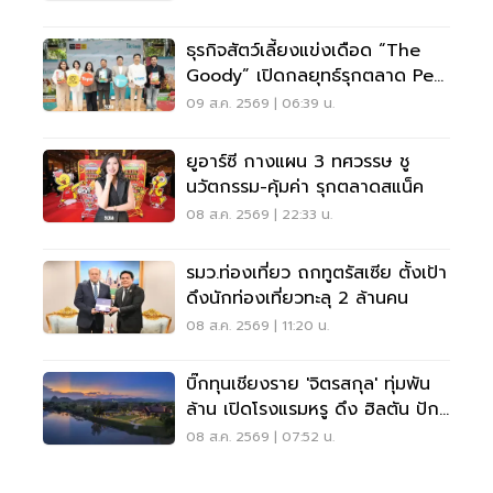
ธุรกิจสัตว์เลี้ยงแข่งเดือด “The
Goody” เปิดกลยุทธ์รุกตลาด Pet
Humanization
09 ส.ค. 2569 | 06:39 น.
ยูอาร์ซี กางแผน 3 ทศวรรษ ชู
นวัตกรรม-คุ้มค่า รุกตลาดสแน็ค
08 ส.ค. 2569 | 22:33 น.
รมว.ท่องเที่ยว ถกทูตรัสเซีย ตั้งเป้า
ดึงนักท่องเที่ยวทะลุ 2 ล้านคน
08 ส.ค. 2569 | 11:20 น.
บิ๊กทุนเชียงราย 'จิตรสกุล' ทุ่มพัน
ล้าน เปิดโรงแรมหรู ดึง ฮิลตัน ปัก
หมุดแบรนด์ใหม่
08 ส.ค. 2569 | 07:52 น.