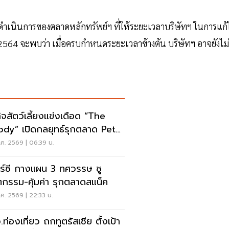
ำเนินการของตลาดหลักทรัพย์ฯ ที่ให้ระยะเวลาบริษัทฯ ในการแก้
2564 จะพบว่า เมื่อครบกำหนดระยะเวลาข้างต้น บริษัทฯ อาจยังไม่
กิจสัตว์เลี้ยงแข่งเดือด “The
dy” เปิดกลยุทธ์รุกตลาด Pet
anization
ค. 2569 | 06:39 น.
าร์ซี กางแผน 3 ทศวรรษ ชู
ตกรรม-คุ้มค่า รุกตลาดสแน็ค
ค. 2569 | 22:33 น.
ท่องเที่ยว ถกทูตรัสเซีย ตั้งเป้า