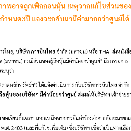
ภาพอาจถูกเพิกถอนหุ้น เหตุจากแก้ไขส่วนของ
ตามกำหนด3ปี แจงจะกลับมามีค่ามากกว่าศูนย์ได้
การใหญ่
บริษัท
การบินไทย
จำกัด (มหาชน) หรือ
THAI
ส่งหนังสื
ด (มหาชน) กรณีส่วนของผู้ถือหุ้นมีค่าน้อยกว่าศูนย์” ถึง กรรมการ
ระบุว่า
ตลาดหลักทรัพย์ฯ") ได้แจ้งดำเนินการ กับบริษัทการบินไทย จำกัด
้ถือหุ้นของบ
ริ
ษัทฯ
มี
ค่าน้อยกว่าศูนย์
ส่งผลให้บริษัทฯ เข้าข่ายอ
ฯ ขอเรียนชี้แจงว่า นอกเหนือจากการยื่นคำร้องต่อศาลล้มละลายกล
. 2483 (และที่แก้ไขเพิ่มเติม) ซึ่งบริษัทฯ เชื่อว่าเป็นทางเลือกท