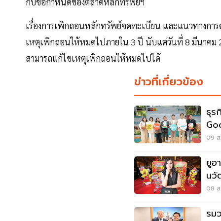
กับข้อกำหนดของตลาดหลักทรัพย์ฯ
เรื่องการเพิกถอนหลักทรัพย์จดทะเบียน และแนวทางการด
เหตุเพิกถอนให้หมดไปภายใน 3 ปี นับแต่วันที่ 8 มีนาคม 
สามารถแก้ไขเหตุเพิกถอนให้หมดไปได้
ข่าวที่เกี่ยวข้อง
ธุร
Goo
Hum
09 ส.
ยูอ
นวั
08 ส.
รมว.