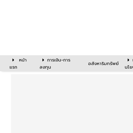
หน้า
การเงิน-การ
อสังหาริมทรัพย์
แรก
ลงทุน
นโย