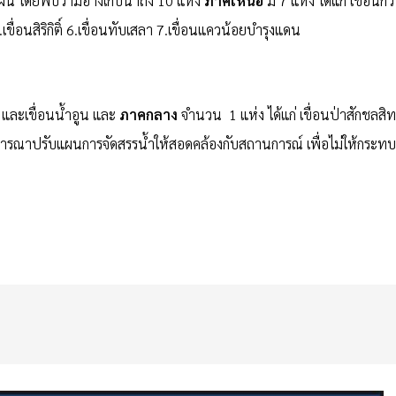
น โดยพบว่ามีอ่างเก็บน้ำถึง 10 แห่ง
ภาคเหนือ
มี 7 แห่ง ได้แก่ เขื่อนกิ่ว
ขื่อนสิริกิติ์ 6.เขื่อนทับเสลา 7.เขื่อนแควน้อยบำรุงแดน
์ และเขื่อนน้ำอูน และ
ภาคกลาง
จำนวน 1 แห่ง ได้แก่ เขื่อนป่าสักชลสิทธ
งพิจารณาปรับแผนการจัดสรรน้ำให้สอดคล้องกับสถานการณ์ เพื่อไม่ให้กระทบ