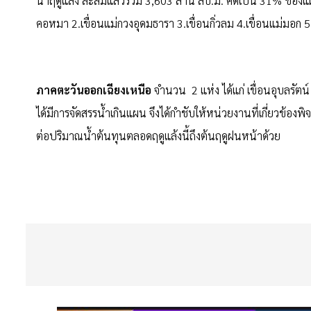
น้ำฤดูแล้ง สะสมแล้วรวม 3,603 ล้าน ลบ.ม. คิดเป็น 31% ของแผ
คอหมา 2.เขื่อนแม่กวงอุดมธารา 3.เขื่อนกิ่วลม 4.เขื่อนแม่มอก 5.เ
ภาคตะวันออกเฉียงเหนือ
จำนวน 2 แห่ง ได้แก่ เขื่อนอุบลรัตน
ได้มีการจัดสรรน้ำเกินแผน จึงได้กำชับให้หน่วยงานที่เกี่ยวข้อ
ต่อปริมาณน้ำต้นทุนตลอดฤดูแล้งนี้ถึงต้นฤดูฝนหน้าด้วย