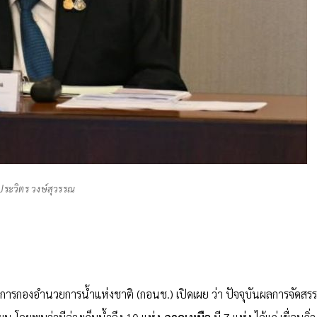
ประวิตร วงษ์สุวรรณ
ารกองอำนวยการน้ำแห่งชาติ (กอนช.) เปิดเผย ว่า ปัจจุบันผลการจัดสรร