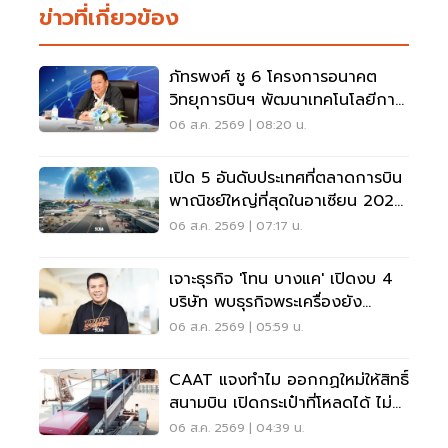
ข่าวที่เกี่ยวข้อง
ภัทรพงศ์ ชู 6 โครงการอนาคต
วิทยุการบินฯ พัฒนาเทคโนโลยีการ
เดินอากาศ การบินยุคใหม่
06 ส.ค. 2569 | 08:20 น.
เปิด 5 อันดับประเทศที่ตลาดการบิน
พาณิชย์ใหญ่ที่สุดในอาเซียน 2026
เวียดนามแซงไทยแล้ว
06 ส.ค. 2569 | 07:17 น.
เจาะธุรกิจ 'โทน บางแค' เปิดงบ 4
บริษัท พบธุรกิจพระเครื่องยัง
ขาดทุน
06 ส.ค. 2569 | 05:59 น.
CAAT แจงทำไม ออกกฏใหม่ให้สิทธิ์
สนามบิน เปิดกระเป๋าที่โหลดได้ ไม่
ต้องเรียกเจ้าของ
06 ส.ค. 2569 | 04:39 น.