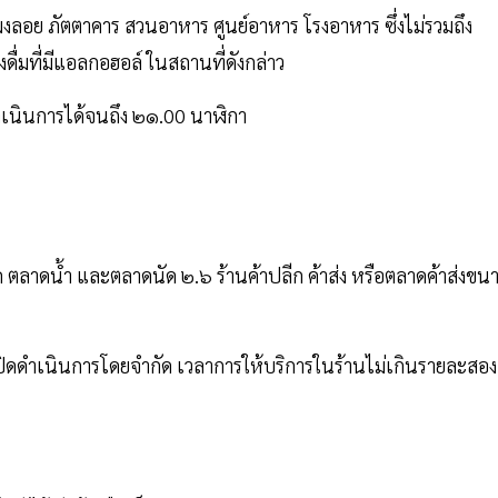
แผงลอย ภัตตาคาร สวนอาหาร ศูนย์อาหาร โรงอาหาร ซึ่งไม่รวมถึง
งดื่มที่มีแอลกอฮอล์ ในสถานที่ดังกล่าว
ดําเนินการได้จนถึง ๒๑.00 นาฬิกา
าด ตลาดน้ํา และตลาดนัด ๒.๖ ร้านค้าปลีก ค้าส่ง หรือตลาดค้าส่งขน
เปิดดําเนินการโดยจํากัด เวลาการให้บริการในร้านไม่เกินรายละสอง