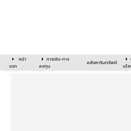
หน้า
การเงิน-การ
อสังหาริมทรัพย์
แรก
ลงทุน
นโย