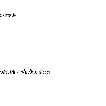
และตลาดนัด
รับตัวไว้พักค้างคืนเป็นปกติธุระ)