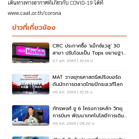
เดินทางทางอากาศที่เกี่ยวกับ COVID-19 ได้ที่
www.caat.or.th/corona
ข่าวที่เกี่ยวข้อง
CRC ประกาศซื้อ 'แม็กซ์แวลู' 30
สาขา ปรับโฉมเป็น Tops ขยายฐาน
ลูกค้าเพิ่ม 9 แสนราย
07 ส.ค. 2569 | 10:34 น.
MAT วางยุทธศาสตร์สปริงบอร์ด
ดันนักการตลาดไทยปักธงเวทีโลก
06 ส.ค. 2569 | 10:35 น.
ภัทรพงศ์ ชู 6 โครงการหลัก วิทยุ
การบินฯ พัฒนาเทคโนโลยีการเดิน
อากาศ การบินยุคใหม่
06 ส.ค. 2569 | 08:20 น.