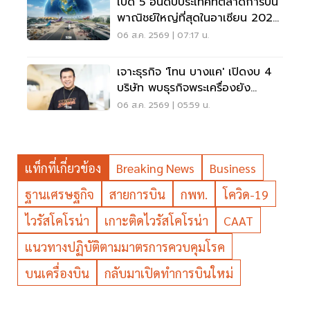
เปิด 5 อันดับประเทศที่ตลาดการบิน
พาณิชย์ใหญ่ที่สุดในอาเซียน 2026
เวียดนามแซงไทยแล้ว
06 ส.ค. 2569 | 07:17 น.
เจาะธุรกิจ 'โทน บางแค' เปิดงบ 4
บริษัท พบธุรกิจพระเครื่องยัง
ขาดทุน
06 ส.ค. 2569 | 05:59 น.
แท็กที่เกี่ยวข้อง
Breaking News
Business
ฐานเศรษฐกิจ
สายการบิน
กพท.
โควิด-19
ไวรัสโคโรน่า
เกาะติดไวรัสโคโรน่า
CAAT
แนวทางปฏิบัติตามมาตรการควบคุมโรค
บนเครื่องบิน
กลับมาเปิดทำการบินใหม่