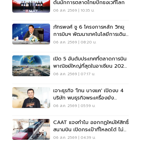
ดันนักการตลาดไทยปักธงเวทีโลก
06 ส.ค. 2569 | 10:35 น.
ภัทรพงศ์ ชู 6 โครงการหลัก วิทยุ
การบินฯ พัฒนาเทคโนโลยีการเดิน
อากาศ การบินยุคใหม่
06 ส.ค. 2569 | 08:20 น.
เปิด 5 อันดับประเทศที่ตลาดการบิน
พาณิชย์ใหญ่ที่สุดในอาเซียน 2026
เวียดนามแซงไทยแล้ว
06 ส.ค. 2569 | 07:17 น.
เจาะธุรกิจ 'โทน บางแค' เปิดงบ 4
บริษัท พบธุรกิจพระเครื่องยัง
ขาดทุน
06 ส.ค. 2569 | 05:59 น.
CAAT แจงทำไม ออกกฏใหม่ให้สิทธิ์
สนามบิน เปิดกระเป๋าที่โหลดได้ ไม่
ต้องเรียกเจ้าของ
06 ส.ค. 2569 | 04:39 น.