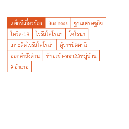
แท็กที่เกี่ยวข้อง
Business
ฐานเศรษฐกิจ
โควิด-19
ไวรัสโคโรน่า
โคโรนา
เกาะติดไวรัสโคโรน่า
ผู้ว่าฯปัตตานี
ออกคำสั่งด่วน
ห้ามเข้า-ออก23หมู่บ้าน
9 อำเภอ