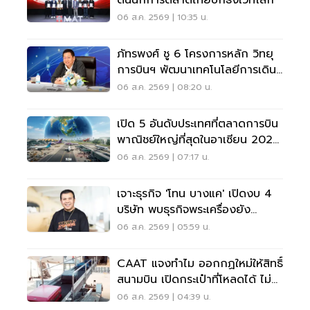
06 ส.ค. 2569 | 10:35 น.
ภัทรพงศ์ ชู 6 โครงการหลัก วิทยุ
การบินฯ พัฒนาเทคโนโลยีการเดิน
อากาศ การบินยุคใหม่
06 ส.ค. 2569 | 08:20 น.
เปิด 5 อันดับประเทศที่ตลาดการบิน
พาณิชย์ใหญ่ที่สุดในอาเซียน 2026
เวียดนามแซงไทยแล้ว
06 ส.ค. 2569 | 07:17 น.
เจาะธุรกิจ 'โทน บางแค' เปิดงบ 4
บริษัท พบธุรกิจพระเครื่องยัง
ขาดทุน
06 ส.ค. 2569 | 05:59 น.
CAAT แจงทำไม ออกกฏใหม่ให้สิทธิ์
สนามบิน เปิดกระเป๋าที่โหลดได้ ไม่
ต้องเรียกเจ้าของ
06 ส.ค. 2569 | 04:39 น.