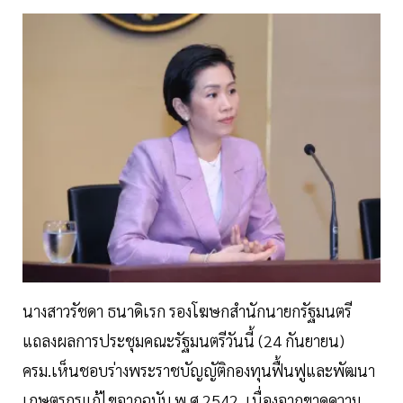
นางสาวรัชดา ธนาดิเรก รองโฆษกสำนักนายกรัฐมนตรี
แถลงผลการประชุมคณะรัฐมนตรีวันนี้ (24 กันยายน)
ครม.เห็นชอบร่างพระราชบัญญัติกองทุนฟื้นฟูและพัฒนา
เกษตรกรแก้ไขจากฉบับ พ.ศ.2542 เนื่องจากขาดความ