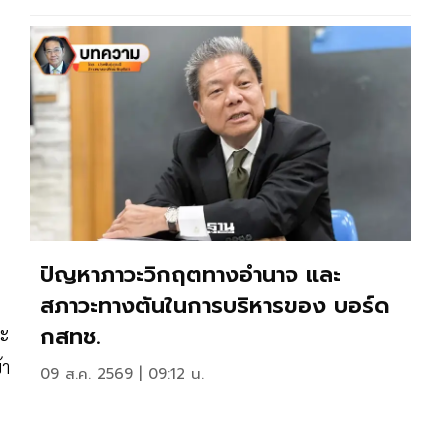
ปัญหาภาวะวิกฤตทางอํานาจ และ
สภาวะทางตันในการบริหารของ บอร์ด
กสทช.
อะ
้า
09 ส.ค. 2569 | 09:12 น.