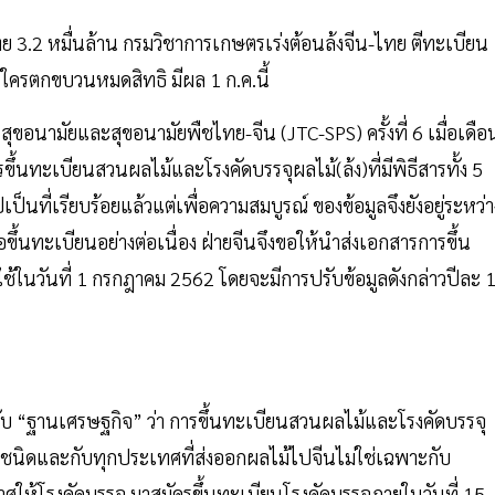
ย 3.2 หมื่นล้าน กรมวิชาการเกษตรเร่งต้อนล้งจีน-ไทย ตีทะเบียน
P ใครตกขบวนหมดสิทธิ มีผล 1 ก.ค.นี้
ขอนามัยและสุขอนามัยพืชไทย-จีน (JTC-SPS) ครั้งที่ 6 เมื่อเดือ
ขึ้นทะเบียนสวนผลไม้และโรงคัดบรรจุผลไม้(ล้ง)ที่มีพิธีสารทั้ง 5
ปเป็นที่เรียบร้อยแล้วแต่เพื่อความสมบูรณ์ ของข้อมูลจึงยังอยู่ระหว่า
ขอขึ้นทะเบียนอย่างต่อเนื่อง ฝ่ายจีนจึงขอให้นำส่งเอกสารการขึ้น
บใช้ในวันที่ 1 กรกฎาคม 2562 โดยจะมีการปรับข้อมูลดังกล่าวปีละ 
กับ “ฐานเศรษฐกิจ” ว่า การขึ้นทะเบียนสวนผลไม้และโรงคัดบรรจุ
้ทุกชนิดและกับทุกประเทศที่ส่งออกผลไม้ไปจีนไม่ใช่เฉพาะกับ
้โรงคัดบรรจุ มาสมัครขึ้นทะเบียนโรงคัดบรรจุภายในวันที่ 15