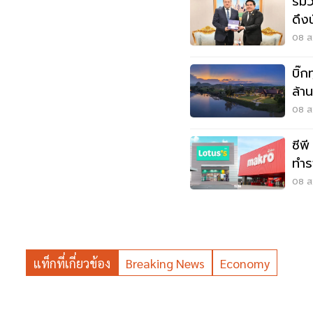
รมว.
ดึง
08 ส.
บิ๊ก
ล้า
หมุ
08 ส.
ซีพ
ทำร
3.
08 ส.
แท็กที่เกี่ยวข้อง
Breaking News
Economy