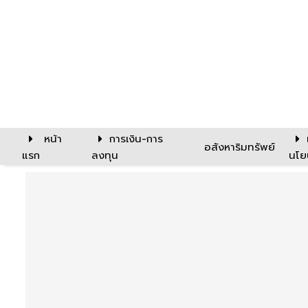
หน้า
การเงิน-การ
อสังหาริมทรัพย์
แรก
ลงทุน
นโย