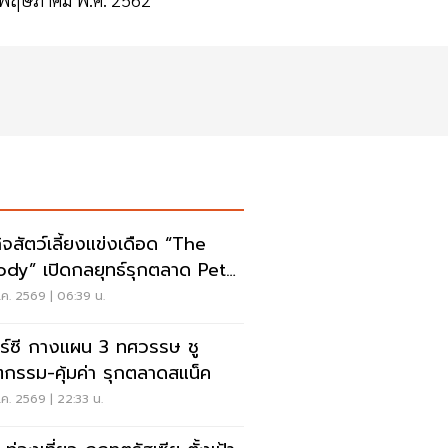
กิจสัตว์เลี้ยงแข่งเดือด “The
dy” เปิดกลยุทธ์รุกตลาด Pet
anization
ค. 2569 | 06:39 น.
าร์ซี กางแผน 3 ทศวรรษ ชู
ตกรรม-คุ้มค่า รุกตลาดสแน็ค
ค. 2569 | 22:33 น.