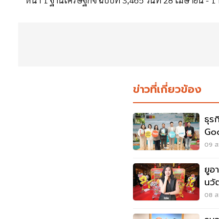
ข่าวที่เกี่ยวข้อง
ธุร
Goo
Hum
09 ส.
ยูอ
นวั
08 ส.