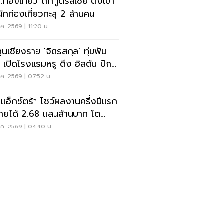
ท่องเที่ยว ถกทูตรัสเซีย ตั้งเป้า
นักท่องเที่ยวทะลุ 2 ล้านคน
ค. 2569 | 11:20 น.
ทุนเชียงราย 'จิตรสกุล' ทุ่มพัน
น เปิดโรงแรมหรู ดึง ฮิลตัน ปัก
ดแบรนด์ใหม่
ค. 2569 | 07:52 น.
ี แอ็กซ์ตร้า โชว์ผลงานครึ่งปีแรก
ายได้ 2.68 แสนล้านบาท โต
6%
ค. 2569 | 04:40 น.