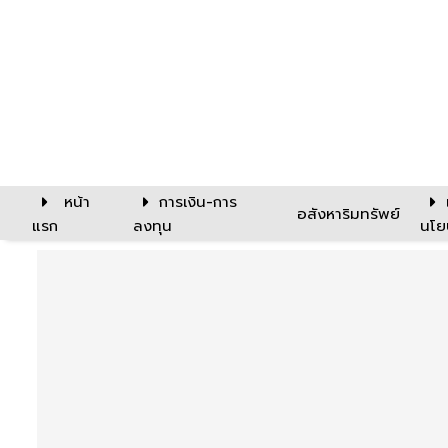
หน้า
การเงิน-การ
อสังหาริมทรัพย์
แรก
ลงทุน
นโย