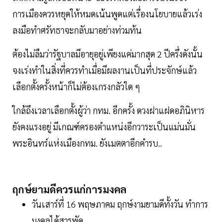
การเมืองควรหยุดให้หมดเน้นพูดแต่เรื่องนโยบายแล้วเร่ง
ลงมือทำศรัทธาจะกลับมาอย่างท่วมท้น
ต้องไม่ลืมว่ารัฐบาลมีอายุอยู่เพียงแค่มากสุด 2 ปีครึ่งดังนั้น
จงเร่งทำในสิ่งที่ควรทำเมื่อมีผลงานเป็นที่ประจักษ์แล้ว
เลือกตั้งครั้งหน้าก็ไม่ต้องเกรงกลัวใด ๆ
ใกล้ถึงเวลาเลือกตั้งผู้ว่า กทม. อีกครั้ง ดวงฝาแฝดอภินิหาร
ยังคงแรงอยู่ มีเกณฑ์ครองตำแหน่งอีกวาระเป็นแม่นมั่น
พระอินทร์แห่งเมืองกทม. ยังเมตตาอีกคำรบ..
ฤกษ์ยามดีควรแก่การมงคล
วันเสาร์ที่ 16 พฤษภาคม ฤกษ์งามยามดีทั้งวัน ทำการ
มงคลได้สารพัด