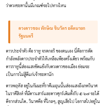
ว่าดวงชะตานั้นมีเกณฑ์จะไปทางไหน
ดวงดาวของ ทักษิณ ชินวัตร อดีตนายก
รัฐมนตรี
ดาวประจำตัว คือ ราหู จรตกอริ ของตนเอง นี่คือการตัด
กำลังพลังดาวประจำตัวให้เหลือเพียงครึ่งเดียว พร้อมกับ
ดาวราหูนี้ส่องแสงขัดแย้งกับดวงดาวของเมือง ย่อมจะ
เป็นการไม่สู้ดีแก่เจ้าชะตานัก
ดาวพฤหัส อยู่ในกัมมะที่ราศีเมถุนนั้นส่องแสงถึงภพวินาศ
ในราศีสิงห์ ที่มีดาวเสาร์และดาวศุกร์เดิมตั้งรับ ๕-๖๗ จะได้
ดีจากส่วนใด.. วินาศคือ ที่ไกลๆ, สูญเสียไป โอกาสไปอยู่ใน