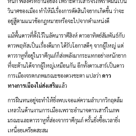
หนัก พลังศรัทธาน้อยลง เพราะดาวเสาร์จรภพราศีมีนเป็น
วินาศของเมือง ทำให้มีเรื่องการตัดสินใจยากเกิดขึ้น ว่าจะ
อยู่สู้ตามแนวข้อกฎหมายหรือจะไปจากตำแหน่งดี
แม้พื้นดาวที่ตั้งไว้ในลัคนาราศีสิงห์ ดาวอาทิตย์สัมพันธ์กับ
ดาวพฤหัสเป็นเรื่องดีมาก ได้รับโอกาสดีๆ จากผู้ใหญ่ แต่
ดาวราหูที่อยู่ในราศีกุมภ์ก็ส่งพลังมากระแทกอย่างหนักยาก
ที่จะต้านได้จากผู้ใหญ่เหมือนกัน อีกทั้งดาวเสาร์เป็นดาว
การเมืองจรตกภพมรณะของดวงชะตา แปลว่า
ดาว
ทางการเมืองไม่ส่งเสริม
แล้ว
การฝืนทนอยู่จะทำให้ยิ่งพบเจอแต่ความลำบากวิกฤตล้ม
เหลวในด้านงานการเมืองเพราะอำนาจดาวเสาร์ในภพ
มรณะและดาวราหูที่ส่องจากราศีกุมภ์ ครั้นยิ่งซื้อเวลายิ่ง
เหนื่อยเครียดสะสม