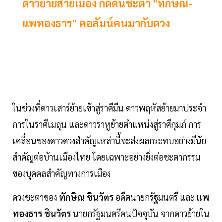
ดาวย้ายส่ายเมือง กดดันชะตา "ทักษิณ-
แพทองธาร" คอลัมน์คนมากับดวง
ในช่วงที่ดาวเสาร์ย้ายเข้าสู่ราศีมีน ดาวพฤหัสย้ายมาประจำ
การในราศีเมถุน และดาวราหูย้ายตำแหน่งสู่ราศีกุมภ์ การ
เคลื่อนของดาวดวงสำคัญเหล่านี้จะส่งผลกระทบอย่างมีนัย
สำคัญต่อบ้านเมืองไทย โดยเฉพาะอย่างยิ่งต่อชะตากรรม
ของบุคคลสำคัญทางการเมือง
ดวงชะตาของ
ทักษิณ ชินวัตร
อดีตนายกรัฐมนตรี และ
แพ
ทองธาร ชินวัตร
นายกรัฐมนตรีคนปัจจุบัน จากดาวย้ายใน