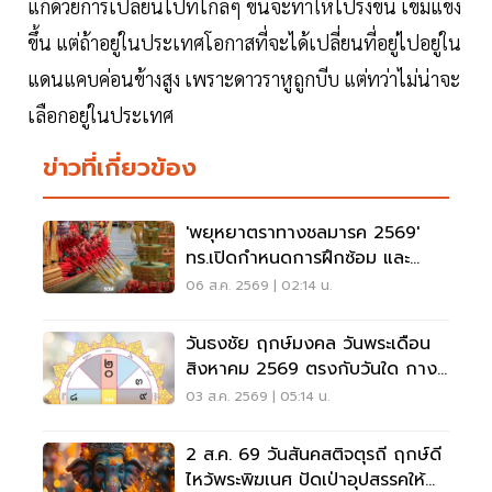
แก้ด้วยการเปลี่ยนไปที่ไกลๆ ขึ้นจะทำให้โปร่งขึ้น เข้มแข็ง
ขึ้น แต่ถ้าอยู่ในประเทศโอกาสที่จะได้เปลี่ยนที่อยู่ไปอยู่ใน
แดนแคบค่อนข้างสูง เพราะดาวราหูถูกบีบ แต่ทว่าไม่น่าจะ
เลือกอยู่ในประเทศ
ข่าวที่เกี่ยวข้อง
'พยุหยาตราทางชลมารค 2569'
ทร.เปิดกำหนดการฝึกซ้อม และ
วันพระราชพิธี จุดชมขบวน
06 ส.ค. 2569 | 02:14 น.
วันธงชัย ฤกษ์มงคล วันพระเดือน
สิงหาคม 2569 ตรงกับวันใด กาง
ปฏิทินเช็กที่นี่
03 ส.ค. 2569 | 05:14 น.
2 ส.ค. 69 วันสันคสติจตุรถี ฤกษ์ดี
ไหว้พระพิฆเนศ ปัดเป่าอุปสรรคให้