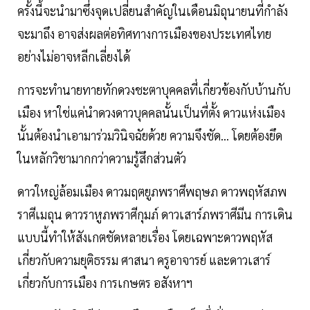
ครั้งนี้จะนำมาซึ่งจุดเปลี่ยนสำคัญในเดือนมิถุนายนที่กำลัง
จะมาถึง อาจส่งผลต่อทิศทางการเมืองของประเทศไทย
อย่างไม่อาจหลีกเลี่ยงได้
การจะทำนายทายทักดวงชะตาบุคคลที่เกี่ยวข้องกับบ้านกับ
เมือง หาใช่แค่นำดวงดาวบุคคลนั้นเป็นที่ตั้ง ดาวแห่งเมือง
นั้นต้องนำเอามาร่วมวินิจฉัยด้วย ความจึงชัด... โดยต้องยึด
ในหลักวิชามากกว่าความรู้สึกส่วนตัว
ดาวใหญ่ล้อมเมือง ดาวมฤตยูภพราศีพฤษภ ดาวพฤหัสภพ
ราศีเมถุน ดาวราหูภพราศีกุมภ์ ดาวเสาร์ภพราศีมีน การเดิน
แบบนี้ทำให้สังเกตชัดหลายเรื่อง โดยเฉพาะดาวพฤหัส
เกี่ยวกับความยุติธรรม ศาสนา ครูอาจารย์ และดาวเสาร์
เกี่ยวกับการเมือง การเกษตร อสังหาฯ