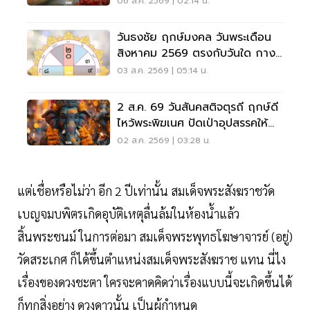
06 ส.ค. 2569 | 02:14 น.
วันธงชัย ฤกษ์มงคล วันพระเดือน
สิงหาคม 2569 ตรงกับวันใด กาง
ปฏิทินเช็กที่นี่
03 ส.ค. 2569 | 05:14 น.
2 ส.ค. 69 วันสันคสติจตุรถี ฤกษ์ดี
ไหว้พระพิฆเนศ ปัดเป่าอุปสรรคให้
ชีวิตปัง
02 ส.ค. 2569 | 03:28 น.
แต่เชื่อหรือไม่ว่า อีก 2 ปีเท่านั้น สมเด็จพระสังฆราชวัด
เบญจมบพิตรเกิดอุบัติเหตุลื่นล้มในห้องน้ำแล้ว
สิ้นพระชนม์ ในการต่อมา สมเด็จพระพุทธโฆษาจารย์ (อยู่)​
วัดสระเกศ ก็ได้ขึ้นตำแหน่งสมเด็จพระสังฆราช แทน นี่ไง
เรื่องของดวงชะตา ใครจะคาดคิดว่าเรื่องแบบนี้จะเกิดขึ้นได้
ก็ทุกสิ่งอย่าง ดวงดาวนั้น เป็นผู้กำหนด