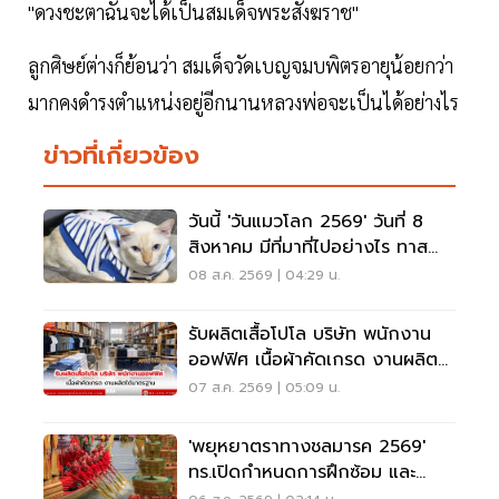
"ดวงชะตาฉันจะได้เป็นสมเด็จพระสังฆราช"
ลูกศิษย์ต่างก็ย้อนว่า สมเด็จวัดเบญจมบพิตรอายุน้อยกว่า
มากคงดำรงตำแหน่งอยู่อีกนานหลวงพ่อจะเป็นได้อย่างไร
ข่าวที่เกี่ยวข้อง
วันนี้ 'วันแมวโลก 2569' วันที่ 8
สิงหาคม มีที่มาที่ไปอย่างไร ทาส
แมวต้องรู้
08 ส.ค. 2569 | 04:29 น.
รับผลิตเสื้อโปโล บริษัท พนักงาน
ออฟฟิศ เนื้อผ้าคัดเกรด งานผลิต
ได้มาตรฐาน
07 ส.ค. 2569 | 05:09 น.
'พยุหยาตราทางชลมารค 2569'
ทร.เปิดกำหนดการฝึกซ้อม และ
วันพระราชพิธี จุดชมขบวน