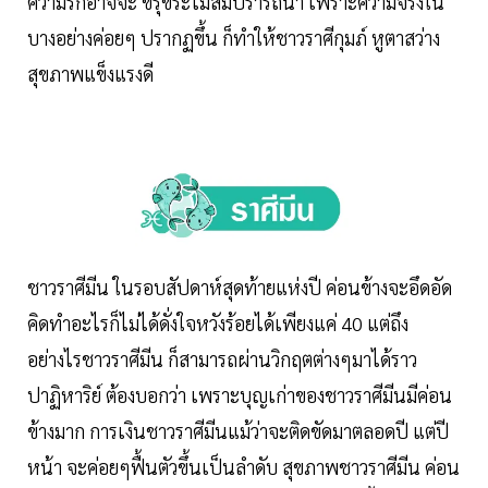
ความรักอาจจะ ขรุขระไม่สมปรารถนา เพราะความจริงใน
บางอย่างค่อยๆ ปรากฏขึ้น ก็ทำให้ชาวราศีกุมภ์ หูตาสว่าง
สุขภาพแข็งแรงดี
ชาวราศีมีน ในรอบสัปดาห์สุดท้ายแห่งปี ค่อนข้างจะอึดอัด
คิดทำอะไรก็ไม่ได้ดั่งใจหวังร้อยได้เพียงแค่ 40 แต่ถึง
อย่างไรชาวราศีมีน ก็สามารถผ่านวิกฤตต่างๆมาได้ราว
ปาฏิหาริย์ ต้องบอกว่า เพราะบุญเก่าของชาวราศีมีนมีค่อน
ข้างมาก การเงินชาวราศีมีนแม้ว่าจะติดขัดมาตลอดปี แต่ปี
หน้า จะค่อยๆฟื้นตัวขึ้นเป็นลำดับ สุขภาพชาวราศีมีน ค่อน