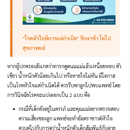
"โรคหัวใจพิการแต่กำเนิด" รักษาช้า โตไป
สุขภาพแย่
หากผู้ปกครองสังเกตว่าทารกดูดนมแม่แล้วเหนื่อยหอบ ตัว
เขียว น้ำหนักตัวน้อยเกินไป หรือหายใจไม่ทัน มีโอกาส
เป็นโรคหัวใจแต่กำเนิดได้ ควรรีบพาลูกไปพบแพทย์ โดย
การวินิจฉัยโรคจะแบ่งออกเป็น 2 แบบ คือ
กรณีที่เด็กยังอยู่ในครรภ์ และคุณแม่อยากตรวจสอบ
ความเสี่ยงของลูก แพทย์จะทำอัลตราซาวด์หัวใจ
ควบคู่ไปกับการดูว่าน้ำหนักตัวเด็กสัมพันธ์กับอายุ