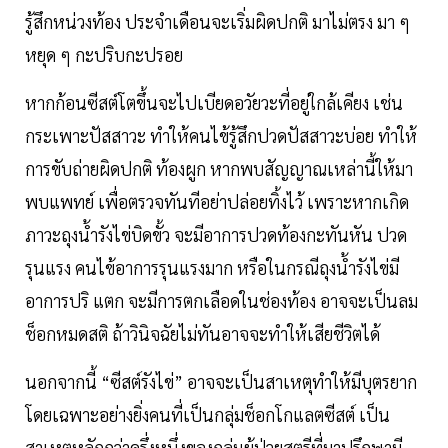
รู้สึกหน่วงท้อง ประจำเดือนจะเริ่มผิดปกติ มาไม่ตรง มา ๆ
หยุด ๆ กะปริบกะปรอย
หากก้อนซีสต์โตขึ้นจะไปเบียดอวัยวะที่อยู่ใกล้เคียง เช่น
กระเพาะปัสสาวะ ทำให้คนไข้รู้สึกปวดปัสสาวะบ่อย ทำให้
การขับถ่ายผิดปกติ ท้องผูก หากพบสัญญาณเหล่านี้ให้มา
พบแพทย์ เพื่อตรวจทันทีอย่าปล่อยทิ้งไว้ เพราะหากเกิด
ภาวะถุงน้ำรังไข่บิดขั้ว จะมีอาการปวดท้องกะทันหัน ปวด
รุนแรง คนไข้อาการรุนแรงมาก หรือในกรณีถุงน้ำรังไข่มี
อาการปริ แตก จะมีการตกเลือดในช่องท้อง อาจจะเป็นลม
ช็อกหมดสติ ถ้าวินิจฉัยไม่ทันอาจจะทำให้เสียชีวิตได้
นอกจากนี้ “ซีสต์รังไข่” อาจจะเป็นสาเหตุทำให้มีบุตรยาก
โดยเฉพาะอย่างยิ่งคนที่เป็นกลุ่มช็อกโกแลตซีสต์ เป็น
สาเหตุหลักกว่าครึ่งหนึ่งของกลุ่มผู้ป่วยสตรีที่มาปรึกษามี