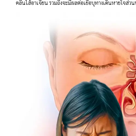
คลื่นไส้อาเจียน รวมถึงจะมีผลต่อเยื่อบุทางเดินหายใจส่วน