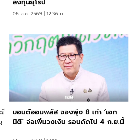
ลงทุนยุโรป
06 ส.ค. 2569 | 12:36 น.
บอนด์ออมพลัส จองพุ่ง 8 เท่า ‘เอก
มี
นิติ’ จ่อเพิ่มวงเงิน รอบถัดไป 4 ก.ย.นี้
ง