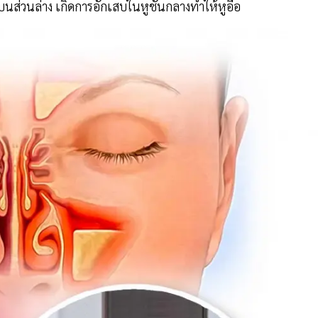
บนส่วนล่าง เกิดการอักเสบในหูชั้นกลางทำให้หูอื้อ