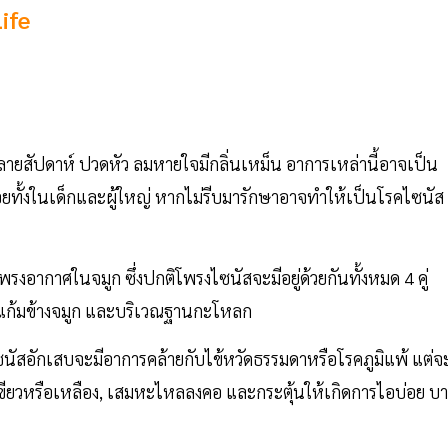
Life
นหลายสัปดาห์ ปวดหัว ลมหายใจมีกลิ่นเหม็น อาการเหล่านี้อาจเป็น
ยทั้งในเด็กและผู้ใหญ่ หากไม่รีบมารักษาอาจทำให้เป็นโรคไซนัส
พรงอากาศในจมูก ซึ่งปกติโพรงไซนัสจะมีอยู่ด้วยกันทั้งหมด 4 คู่
กแก้มข้างจมูก และบริเวณฐานกะโหลก
ซนัสอักเสบจะมีอาการคล้ายกับไข้หวัดธรรมดาหรือโรคภูมิแพ้ แต่จะ
ขียวหรือเหลือง, เสมหะไหลลงคอ และกระตุ้นให้เกิดการไอบ่อย บา