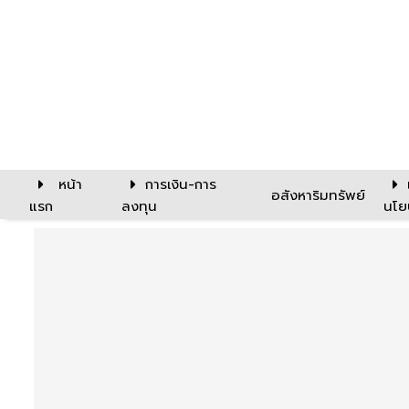
หน้า
การเงิน-การ
อสังหาริมทรัพย์
แรก
ลงทุน
นโย