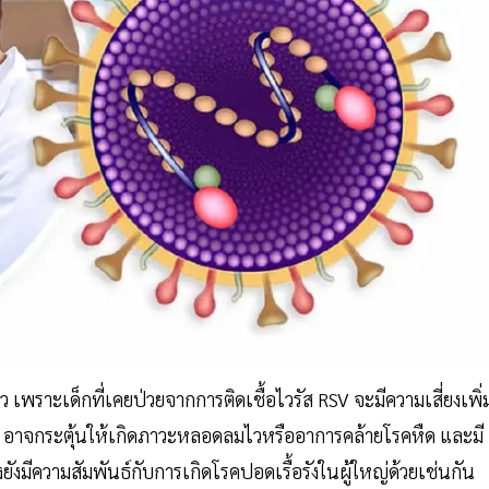
เพราะเด็กที่เคยป่วยจากการติดเชื้อไวรัส RSV จะมีความเสี่ยงเพิ่
จ อาจกระตุ้นให้เกิดภาวะหลอดลมไวหรืออาการคล้ายโรคหืด และมี
ังมีความสัมพันธ์กับการเกิดโรคปอดเรื้อรังในผู้ใหญ่ด้วยเช่นกัน