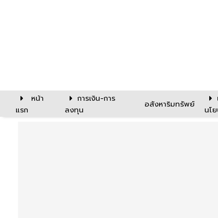
หน้า
การเงิน-การ
อสังหาริมทรัพย์
แรก
ลงทุน
นโย