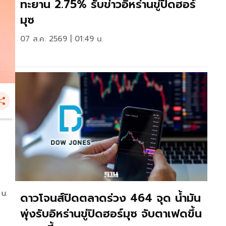
ทะยาน 2.75% รับข่าวอิหร่านขู่ปิดฮอร์
มุซ
07 ส.ค. 2569 | 01:49 น.
 น.
ดาวโจนส์ปิดตลาดร่วง 464 จุด น้ำมัน
พุ่งรับอิหร่านขู่ปิดฮอร์มุซ จับตาเฟดขึ้น