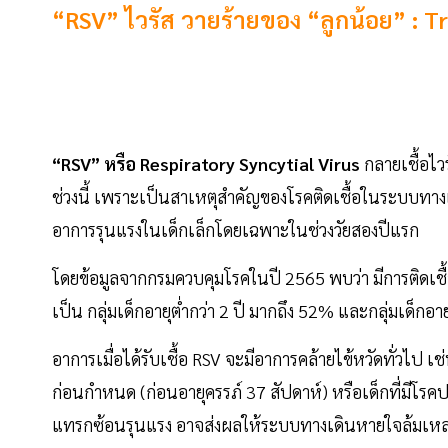
“RSV” ไวรัส วายร้ายของ “ลูกน้อย” : Tr
“RSV” หรือ Respiratory Syncytial Virus
กลายเชื้อไวร
ช่วงนี้ เพราะเป็นสาเหตุสำคัญของโรคติดเชื้อในระบบทา
อาการรุนแรงในเด็กเล็กโดยเฉพาะในช่วงวัยสองปีแรก
โดยข้อมูลจากกรมควบคุมโรคในปี 2565 พบว่า มีการติดเชื้อไว
เป็น กลุ่มเด็กอายุต่ำกว่า 2 ปี มากถึง 52% และกลุ่มเด็กอา
อาการเมื่อได้รับเชื้อ RSV จะมีอาการคล้ายไข้หวัดทั่วไป เช่น
ก่อนกำหนด (ก่อนอายุครรภ์ 37 สัปดาห์) หรือเด็กที่มีโรค
แทรกซ้อนรุนแรง อาจส่งผลให้ระบบทางเดินหายใจล้มเหลว ต้อ