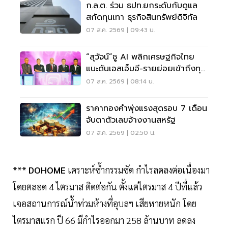
ก.ล.ต. ร่วม ธปท.ยกระดับกับดูแล
สกัดทุนเทา ธุรกิจสินทรัพย์ดิจิทัล
07 ส.ค. 2569 | 09:43 น.
“สุวัจน์”ชู AI พลิกเศรษฐกิจไทย
แนะดันเอสเอ็มอี-รายย่อยเข้าถึงทุน
ฝ่าวิกฤต
07 ส.ค. 2569 | 08:14 น.
ราคาทองคำพุ่งแรงสุดรอบ 7 เดือน
จับตาตัวเลขจ้างงานสหรัฐ
07 ส.ค. 2569 | 02:50 น.
***
DOHOME
เคราะห์ซ้ำกรรมซัด กำไรลดลงต่อเนื่องมา
โดยตลอด 4 ไตรมาส ติดต่อกัน ตั้งแต่ไตรมาส 4 ปีที่แล้ว
เจอสถานการณ์น้ำท่วมห้างที่อุบลฯ เสียหายหนัก โดย
ไตรมาสแรก ปี 66 มีกำไรออกมา 258 ล้านบาท ลดลง