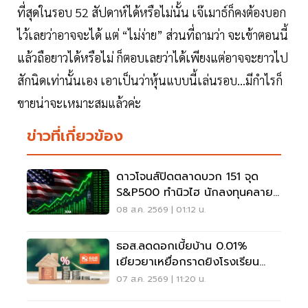
ที่สุดในรอบ 52 สัปดาห์ได้หรือไม่นั้น เจ๊เมาธ์ก็คงต้องบอก
ไว้เลยว่าอาจจะได้ แต่ “ไม่ง่าย” ส่วนที่ถามว่า จะเข้าตอนนี้
แล้วถือยาวได้หรือไม่ ก็ตอบเลยว่าได้เพียงแต่อาจจะยาวไป
สักนิดเท่านั้นเอง เอาเป็นว่าหุ้นแบบนี้เล่นรอบ...มีกำไรก็
ขายน่าจะเหมาะสมแล้วค่ะ
ข่าวที่เกี่ยวข้อง
ดาวโจนส์ปิดตลาดบวก 151 จุด
S&P500 ทำนิวไฮ นักลงทุนคลาย
กังวลเฟดขึ้นดอกเบี้ย
08 ส.ค. 2569 | 01:12 น.
ธอส.ลดดอกเบี้ยบ้าน 0.01%
เยียวยาเหยื่อกราดยิงโรงเรียน
จ.นนทบุรี
07 ส.ค. 2569 | 11:20 น.