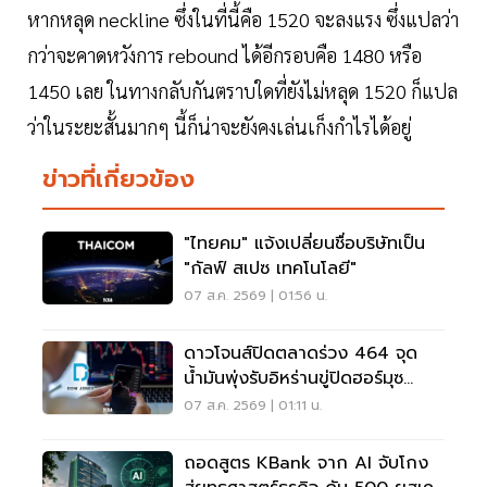
หากหลุด neckline ซึ่งในที่นี้คือ 1520 จะลงแรง ซึ่งแปลว่า
กว่าจะคาดหวังการ rebound ได้อีกรอบคือ 1480 หรือ
1450 เลย ในทางกลับกันตราบใดที่ยังไม่หลุด 1520 ก็แปล
ว่าในระยะสั้นมากๆ นี้ก็น่าจะยังคงเล่นเก็งกำไรได้อยู่
ข่าวที่เกี่ยวข้อง
"ไทยคม" แจ้งเปลี่ยนชื่อบริษัทเป็น
"กัลฟ์ สเปซ เทคโนโลยี"
07 ส.ค. 2569 | 01:56 น.
ดาวโจนส์ปิดตลาดร่วง 464 จุด
น้ำมันพุ่งรับอิหร่านขู่ปิดฮอร์มุซ
จับตาเฟดขึ้นดอกเบี้ย
07 ส.ค. 2569 | 01:11 น.
ถอดสูตร KBank จาก AI จับโกง