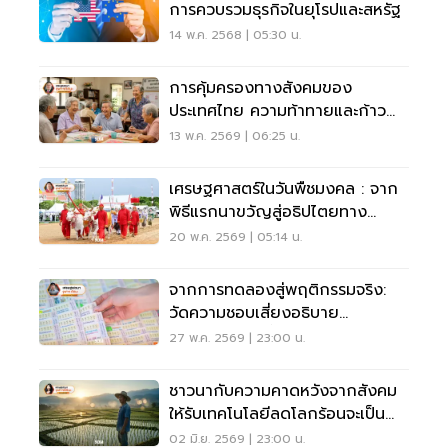
การควบรวมธุรกิจในยุโรปและสหรัฐ
14 พ.ค. 2568 | 05:30 น.
การคุ้มครองทางสังคมของ
ประเทศไทย ความท้าทายและก้าว
ย่างต่อไป
13 พ.ค. 2569 | 06:25 น.
เศรษฐศาสตร์ในวันพืชมงคล : จาก
พิธีแรกนาขวัญสู่อธิปไตยทาง
อาหาร
20 พ.ค. 2569 | 05:14 น.
จากการทดลองสู่พฤติกรรมจริง:
วัดความชอบเสี่ยงอธิบาย
พฤติกรรมการซื้อหวยได้หรือไม่
27 พ.ค. 2569 | 23:00 น.
ชาวนากับความคาดหวังจากสังคม
ให้รับเทคโนโลยีลดโลกร้อนจะเป็น
จริงได้แค่ไหน
02 มิ.ย. 2569 | 23:00 น.