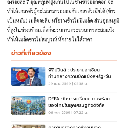
ถึงร้อยละ 7 อุณหภูมิที่สูงเกินไปในช่วงข้าวออกดอก จะ
ทำให้เกสรตัวผู้จะไม่สามารถผสมกับเกสรตัวเมียได้ (ข้าว
เป็นหมัน) เมล็ดจะลีบ หรือรวงข้าวไม่มีเมล็ด ส่วนอุณหภูมิ
ที่สูงในช่วงสร้างเมล็ดก็จะรบกวนกระบวนการสะสมแป้ง
ทำให้เมล็ดขาวไม่สมบูรณ์ หักง่าย ไม่ได้ราคา
ข่าวที่เกี่ยวข้อง
ฟิลิปปินส์ : ประธานอาเซียน
ท่ามกลางความขัดแย้งสหรัฐ-จีน
29 เม.ย. 2569 | 05:38 น.
DEFA กับการเตรียมความพร้อม
ของไทยในยุคเศรษฐกิจดิจิทัล
06 พ.ค. 2569 | 07:22 น.
การคุ้มครองทางสังคมของ