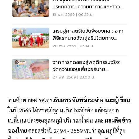
ประเทศไทย ความท้าทายและก้าว
ย่างต่อไป
13 พ.ค. 2569 | 06:25 น.
เศรษฐศาสตร์ในวันพืชมงคล : จาก
พิธีแรกนาขวัญสู่อธิปไตยทาง
อาหาร
20 พ.ค. 2569 | 05:14 น.
จากการทดลองสู่พฤติกรรมจริง:
วัดความชอบเสี่ยงอธิบาย
พฤติกรรมการซื้อหวยได้หรือไม่
27 พ.ค. 2569 | 23:00 น.
งานศึกษาของ
รศ.ดร.ธันยพร จันทร์กระจ่าง และผู้เขียน
ในปี 2565
ได้หาหลักฐานเชิงประจักษ์จากข้อมูลการ
เปลี่ยนแปลงของอุณหภูมิ ปริมาณน้ำฝน และ
ผลผลิตข้าว
ของไทย
ตลอดช่วงปี 2494 - 2559 พบว่า อุณหภูมิที่สูง