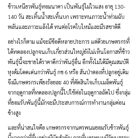
ข้าวเหนียวพันธุ์หอมนาคา เป็นพันธุ์ไม่ไวแสง อายุ 130-
140 วัน สะเทิ้นน้ำสะเทิ้นบก เพราะทนภาวะน้ำท่วมฉับ
พลันและภาวะแล้งได้ ทนต่อโรคใบไหม้และมีรสชาติดี
อย่างไรก็ตาม แม้จะมีข้อดีหลายประการ แต่ด้วยเกษตรกรที่
ได้ทดลองปลูกจนเก็บเกี่ยวส่วนใหญ่ยังไม่เห็นโอกาสที่ข้าว
พันธุ์นี้จะขายได้ราคาดีกว่าพันธุ์อื่น อีกทั้งไม่ได้มีคุณสมบัติ
หุงต้มโดดเด่นกว่าพันธุ์ กข 6 หรือ สันป่าตองที่ปลูกอยู่เดิม
จึงมีเกษตรกรเพียงร้อยละ 40 ที่ตัดสินใจเก็บเมล็ดพันธุ์
จากฤดูกาลที่ทดลองปลูกนี้ไปใช้ต่อในฤดูกาลถัดไป ซึ่งกลุ่ม
ที่ยอมรับพันธุ์นี้มักจะมีประสบการณ์การทำงานกลุ่มค่อน
ข้างสูง
และที่น่าสนใจคือ เกษตรกรจากนครพนมยอมรับข้าวพันธุ์
นี้มากกว่าที่อื่นอย่างมีนัยสำคัญ การที่นครพนมมีวัฒนธรรม