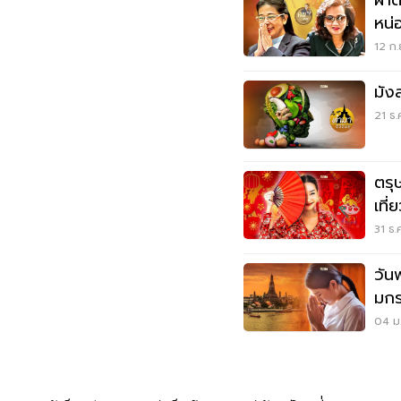
ผ่า
หน่
หนึ่
12 ก.
มัง
21 ธ.
ตรุ
เที่
31 ธ.
วัน
มกร
นี่
04 ม.