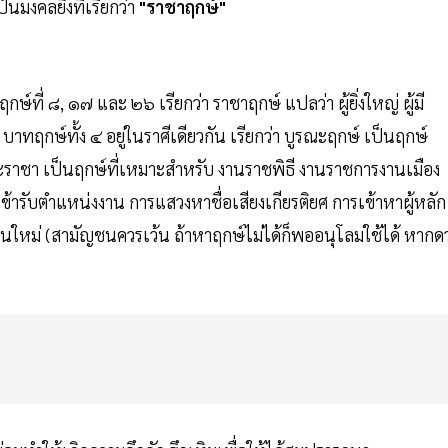
มงคลยิ่งที่เรียกว่า​
"ราชาฤกษ์"
กษ์ที่ ๘, ๑๗ และ ๒๖ เรียกว่า ราชาฤกษ์ แปลว่า ผู้ยิ่งใหญ่ ผู้มี
าทฤกษ์ทั้ง ๔ อยู่ในราศีเดียวกัน เรียกว่า บูรณะฤกษ์ เป็นฤกษ์
ระราชา เป็นฤกษ์ที่เหมาะสำหรับ งานราชพิธี งานราชการงานเมือง
ารเข้ารับตำแหน่งงาน การแสวงหาชื่อเสียงเกียรติยศ การเข้าหาผู้หลัก
บ้านใหม่ (สามัญชนควรเว้น ถ้าหาฤกษ์ไม่ได้ก็พออนุโลมใช้ได้ หากด