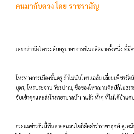
คนมากับดวง​ โดย​ ราชรามัญ
เคยกล่าวถึงโหรระดับครูบาอาจารย์ในอดีตมาครั้งหนึ่ง ที่ม
โหรทางการเมืองชั้นครู​ ถ้าไม่นับโหรแฉล้ม​ เลี่ยมเพ็ชรรั
บุตร, โหรประจวบ​ วัชรปาณ,​ ชื่อของโหรฌานศิลป์ก็ไม่ธร
จับเข้าคุกและส่งโรงพยาบาลบ้ามาแล้ว​ ทั้งๆ ที่ไม่ได้บ้าแต
กระแสข่าววันนี้ที่หลายคนสนใจก็คือคำว่าราชาฤกษ์ ดูเหมือน