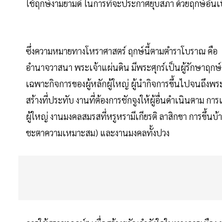
ใช้ฤกษ์งามยามดี​ ในการที่จะประกาศยุบสภา ด้วยฤกษ์อันเป็น
ซึ่งความหมายทางโหราศาสตร์​ ฤกษ์นี้​ตามตำราโบราณ​ คือ​ ​ ฤ
อำนาจวาสนา พระเจ้าแผ่นดิน มีพระศุกร์เป็นผู้รักษาฤกษ์ บ
เฉพาะกิจการของผู้หลักผู้ใหญ่ ผู้นำกิจการขึ้นไปจนถึงพ
สร้างที่ประทับ งานที่ต้องการชักจูงให้ผู้อื่นดำเนินตาม ก
ผู้ใหญ่ งานมงคลสมรสที่หรูหรามีเกียรติ ลาสิกขา การขึ้น
ชะตาความเหมาะสม) และงานมงคลทั้งปวง