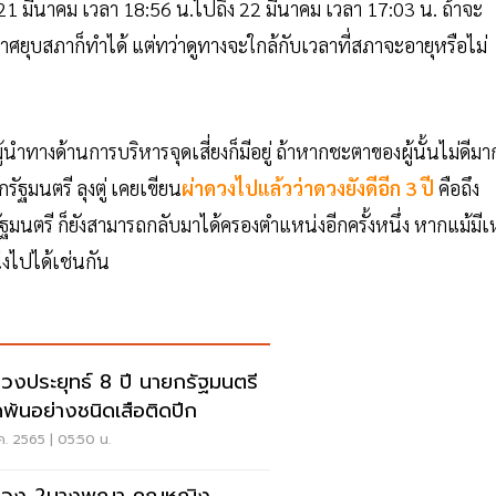
แต่ 21 มีนาคม เวลา 18:56 น.ไปถึง 22 มีนาคม เวลา​ 17:03 น. ถ้าจะ
ุบสภาก็ทำได้​ แต่ทว่าดูทางจะใกล้กับเวลาที่สภาจะอายุหรือไม่​
ำทางด้านการบริหารจุดเสี่ยงก็มีอยู่ ​ถ้าหากชะตาของผู้นั้นไม่ดีมา
ัฐมนตรี​ ลุงตู่​ เคยเขียน
ผ่าดวงไปแล้วว่าดวงยังดีอีก 3 ปี
​คือถึง
ยกรัฐมนตรี​ ก็ยังสามารถกลับมาได้ครองตำแหน่งอีกครั้งหนึ่ง​ หากแม้มีเ
่งไปได้เช่นกัน​
ดวงประยุทธ์ 8 ปี นายกรัฐมนตรี
พ้นอย่างชนิดเสือติดปีก
ค. 2565 | 05:50 น.