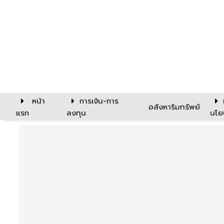
หน้า
การเงิน-การ
อสังหาริมทรัพย์
แรก
ลงทุน
นโย