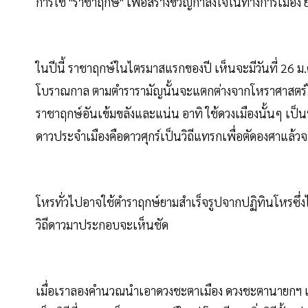
การใช้​ "ราชาฤกษ์" เพื่อสร้างขวัญกำลังใจในทางการเมือง​ 
ในปีนี้ ราชาฤกษ์ในไตรมาสแรกของปี​ เห็นจะมีวันที่ 26 ม.
โบราณกาล ตามตำรารามัญนั้นจะแตกต่างจากโหราศาสตร์ไทย
ราชาฤกษ์อันเข้มขลังและแน่น​ อาทิ​ ใช้ดวงเมืองนั้นๆ เป็นท
ดาวประจำเมืองคือดาวศุกร์เป็นวิถีแทรกเพื่อตัดองศาแล้วจะไ
โหรทั่วไปอาจใช้ตำราฤกษ์ยามสำเร็จรูปจากปฏิทินโหรซึ่งไม
วิถีดาวมาประกอบจะเห็นชัด​
เมื่อเราลองคำนวณนำเอาดวงชะตาเมือง​ ดวงชะตานายกฯ และ​