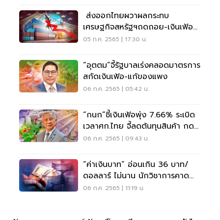
ส่งออกไทยผวาผลกระทบ
เศรษฐกิจสหรัฐฯถดถอย-เงินเฟ้อ
พุ่ง
05 ก.ค. 2565 | 17:30 น.
“อุตตม”จี้รัฐบาลเร่งคลอดมาตรการ
สกัดเงินเฟ้อ-แก้ของแพง
06 ก.ค. 2565 | 05:42 น.
“กนก”ชี้เงินเฟ้อพุ่ง 7.66% ระเบิด
เวลาศก.ไทย จี้ลดต้นทุนสินค้า กด
ค่าครองชีพ
06 ก.ค. 2565 | 09:43 น.
“ค่าเงินบาท” อ่อนเกิน 36 บาท/
ดอลลาร์ ไม่นาน นักวิชาการคาด
ครึ่งปีหลังฟื้น
06 ก.ค. 2565 | 11:19 น.