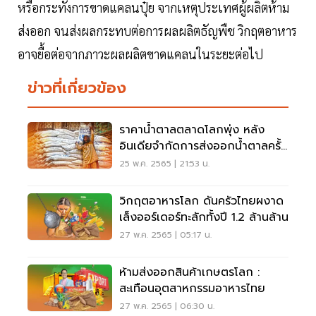
หรือกระทั่งการขาดแคลนปุ๋ย จากเหตุประเทศผู้ผลิตห้าม
ส่งออก จนส่งผลกระทบต่อการผลผลิตธัญพืช วิกฤตอาหาร
อาจยื้อต่อจากภาวะผลผลิตขาดแคลนในระยะต่อไป
ข่าวที่เกี่ยวข้อง
ราคาน้ำตาลตลาดโลกพุ่ง หลัง
อินเดียจำกัดการส่งออกน้ำตาลครั้ง
แรกในรอบ 6 ปี
25 พ.ค. 2565 | 21:53 น.
วิกฤตอาหารโลก ดันครัวไทยผงาด
เล็งออร์เดอร์ทะลักทั้งปี 1.2 ล้านล้าน
27 พ.ค. 2565 | 05:17 น.
ห้ามส่งออกสินค้าเกษตรโลก :
สะเทือนอุตสาหกรรมอาหารไทย
27 พ.ค. 2565 | 06:30 น.