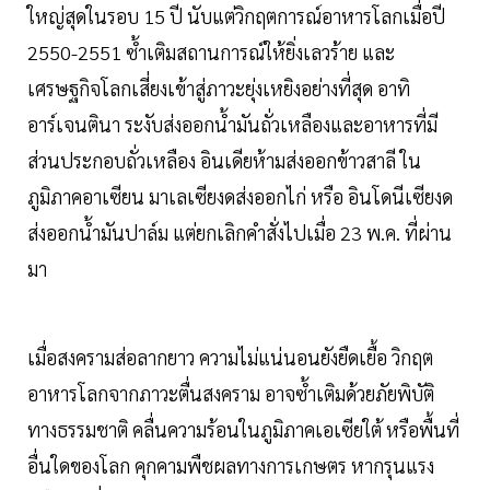
ใหญ่สุดในรอบ 15 ปี นับแต่วิกฤตการณ์อาหารโลกเมื่อปี
2550-2551 ซ้ำเติมสถานการณ์ให้ยิ่งเลวร้าย และ
เศรษฐกิจโลกเสี่ยงเข้าสู่ภาวะยุ่งเหยิงอย่างที่สุด อาทิ
อาร์เจนตินา ระงับส่งออกน้ำมันถั่วเหลืองและอาหารที่มี
ส่วนประกอบถั่วเหลือง อินเดียห้ามส่งออกข้าวสาลี ใน
ภูมิภาคอาเซียน มาเลเซียงดส่งออกไก่ หรือ อินโดนีเซียงด
ส่งออกน้ำมันปาล์ม แต่ยกเลิกคำสั่งไปเมื่อ 23 พ.ค. ที่ผ่าน
มา
เมื่อสงครามส่อลากยาว ความไม่แน่นอนยังยืดเยื้อ วิกฤต
อาหารโลกจากภาวะตื่นสงคราม อาจซ้ำเติมด้วยภัยพิบัติ
ทางธรรมชาติ คลื่นความร้อนในภูมิภาคเอเซียใต้ หรือพื้นที่
อื่นใดของโลก คุกคามพืชผลทางการเกษตร หากรุนแรง