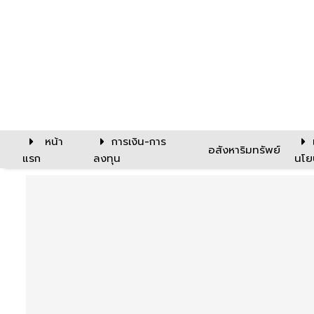
หน้า
การเงิน-การ
อสังหาริมทรัพย์
แรก
ลงทุน
นโย