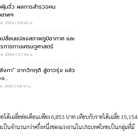
ฝุ่นจิ๋ว ผลการสำรวจคน
งเทพฯ
.ย. 2564 | 04:40 น.
เปลี่ยนแปลงสภาพภูมิอากาศ และ
รการทางเศรษฐศาสตร์
ค. 2564 | 07:42 น.
ีลังกา" จากวิกฤติ สู่ดาวรุ่ง แล้ว
วง...
.ย. 2565 | 06:41 น.
ได้เฉลี่ยต่อเดือนเพียง 6,853 บาท เทียบกับรายได้เฉลี่ย 15,154
่งเป็นจำนวนกว่าครึ่งหนึ่งของแรงงานในประเทศไทยเป็นกลุ่มที่มี