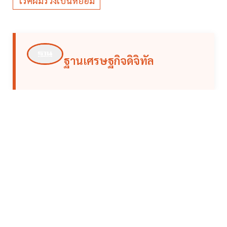
โรคผมร่วงเป็นหย่อม
ฐานเศรษฐกิจดิจิทัล