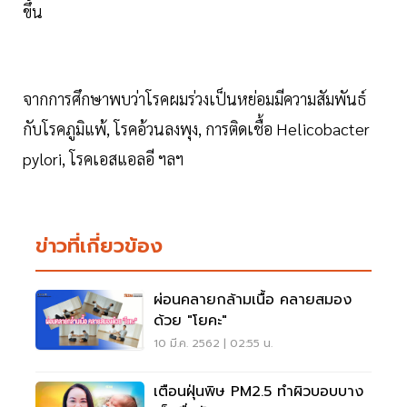
ขึ้น
จากการศึกษาพบว่าโรคผมร่วงเป็นหย่อมมีความสัมพันธ์
กับโรคภูมิแพ้, โรคอ้วนลงพุง, การติดเชื้อ Helicobacter
pylori, โรคเอสแอลอี ฯลฯ
ข่าวที่เกี่ยวข้อง
ผ่อนคลายกล้ามเนื้อ คลายสมอง
ด้วย "โยคะ"
10 มี.ค. 2562 | 02:55 น.
เตือนฝุ่นพิษ PM2.5 ทำผิวบอบบาง