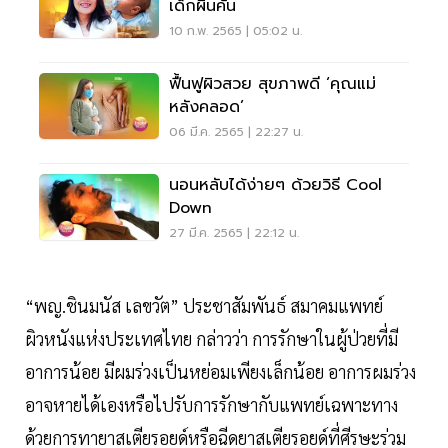
เด็กผื่นคัน
10 ก.พ. 2565 | 05:02 น.
ฟื้นฟูผิวสวย สุขภาพดี ‘คุณแม่
หลังคลอด’
06 มี.ค. 2565 | 22:27 น.
นอนหลับได้ง่ายๆ ด้วยวิธี Cool
Down
27 มี.ค. 2565 | 22:12 น.
“พญ.ชินมนัส เลขวัต” ประชาสัมพันธ์ สมาคมแพทย์
ผิวหนังแห่งประเทศไทย กล่าวว่า การรักษาในผู้ป่วยที่มี
อาการน้อย มีผมร่วงเป็นหย่อมเพียงเล็กน้อย อาการผมร่วง
อาจหายได้เองหรือไปรับการรักษากับแพทย์เฉพาะทาง
ด้วยการทายาสเตียรอยด์หรือฉีดยาสเตียรอยด์ที่ศีรษะร่วม