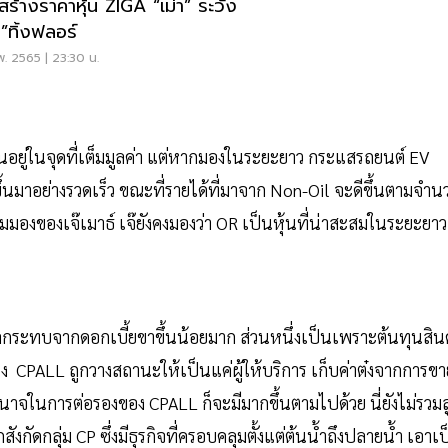
สร้างราคาหุ้น ZIGA “เม่า” ระวัง
า”ทิ้งฟลอร์
พ. 2565 | 23:30 น.
ุ้นอยู่ในจุดที่เต็มมูลค่า แต่หากมองในระยะยาว กระแสรถยนต์ EV
าขึ้นมาอย่างรวดเร็ว ขณะที่รายได้ที่มาจาก Non-Oil จะดีขึ้นตามจำ
มุมมองของเจ๊เมาธ์ เจ๊ยังคงมองว่า OR เป็นหุ้นที่น่าสะสมในระยะยาว
ลกระทบจากดอกเบี้ยขาขึ้นน้อยมาก ส่วนหนึ่งเป็นเพราะต้นทุนสินค
ง CPALL ถูกวางสถานะให้เป็นแค่ผู้ให้บริการ เก็บค่าต๋งจากการขา
ำนาจในการต่อรองของ CPALL ก็จะมีมากขึ้นตามไปด้วย นี่ยังไม่รวมล
ังกัดกลุ่ม CP ซึ่งมีธุรกิจที่ครอบคลุมตั้งแต่ต้นน้ำถึงปลายน้ำ เอาเ