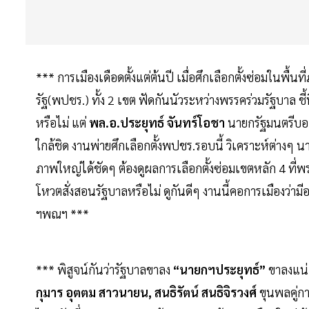
*** การเมืองเดือดตั้งแต่ต้นปี เมื่อศึกเลือกตั้งซ่อมในพ
รัฐ(พปชร.) ทั้ง 2 เขต ฟัดกันนัวระหว่างพรรคร่วมรัฐบาล ชี
หรือไม่ แต่
พล.อ.ประยุทธ์ จันทร์โอชา
นายกรัฐมนตรีบอ
ใกล้ชิด งานพ่ายศึกเลือกตั้งพปชร.รอบนี้ วิเคราะห์ต่างๆ
ภาพใหญ่ได้ชัดๆ ต้องดูผลการเลือกตั้งซ่อมเขตหลัก 4 ที่
โหวตสั่งสอนรัฐบาลหรือไม่ ดูกันดีๆ งานนี้คอการเมืองว่า
ฯพณฯ ***
*** พิสูจน์กันว่ารัฐบาลขาลง
“นายกฯประยุทธ์”
ขาลงแน่แ
กุมาร อุตตม สาวนายน, สนธิรัตน์ สนธิจิรวงศ์
ขุนพลคู่ก