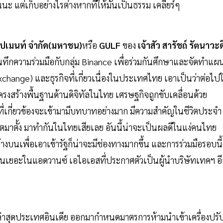
บกันนะ แต่เก็บอย่างไรต่างหากที่ให้มันเป็นธรรม เคลียร์ๆ
ลลอปเมนท์ จำกัด(มหาชน)
หรือ
GULF
ของ
เจ้าสัว สารัชถ์ รัตนาวะด
บันทึกความร่วมมือกับกลุ่ม Binance เพื่อร่วมกันศึกษาและจัดทำแผ
 Exchange) และธุรกิจที่เกี่ยวเนื่องในประเทศไทย เอาเป็นว่าต่อไป
ครงสร้างพื้นฐานด้านดิจิทัลในไทย เศรษฐกิจถูกขับเคลื่อนด้วย
ี่เกี่ยวข้องจะเข้ามามีบทบาทอย่างมาก มีความสำคัญในชีวิตประจำ
ตมาตั้ง มาทำกันในไทยเสียเลย อันนี้น่าจะเป็นผลดีในแง่คนไทย
้างบนเพื่อเอาเข้ารัฐก็น่าจะมีช่องทางมากขึ้น และการร่วมมือรอบนี้
่งถือหุ้นเยอะในแอดวานซ์ เอไอเอสที่ประกาศตัวเป็นผู้นำบริษัทเทคฯ อ
ๆ ล่าสุดประเทศอินเดีย ออกมากำหนดมาตรการห้ามนำเข้าเครื่องปรั