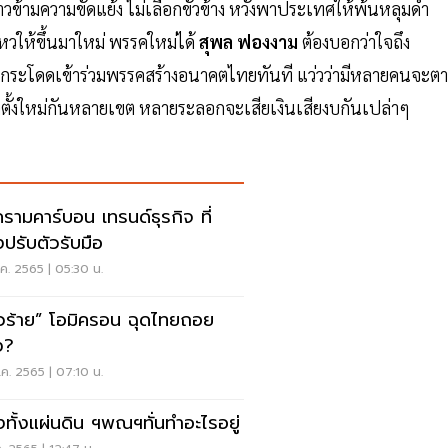
าวข้ามความขัดแย้ง ไม่เลือกขั้วข้าง หวังพาประเทศให้พ้นหลุมดำ
หวให้ขึ้นมาใหม่ พรรคใหม่ได้
สุพล ฟองงาม
ต้องบอกว่าใจถึง
์ กระโดดเข้าร่วมพรรคสร้างอนาคตไทยทันที แว่วว่ามีหลายคนจะต
ตั้งใหม่กันหลายเขต หลายระลอกจะเสียเงินเสียงบกันเปล่าๆ
รามคาร์บอน เทรนด์ธุรกิจ ที่
งปรับตัวรับมือ
ค. 2565 | 05:30 น.
าวร้าย” โอมิครอน ฉุดไทยถอย
ง?
ค. 2565 | 07:10 น.
ทั้งแผ่นดิน ฯพณฯทั่นทำอะไรอยู่