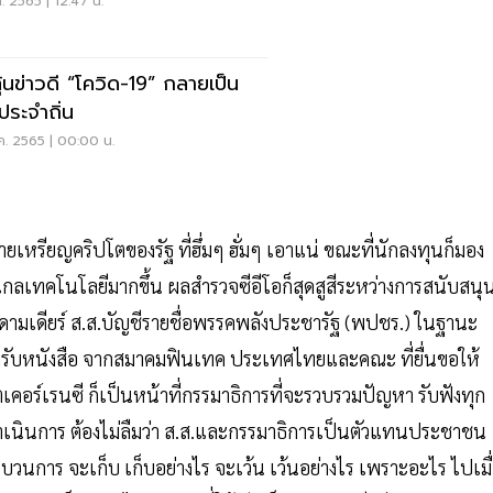
ค. 2565 | 12:47 น.
ุ้นข่าวดี “โควิด-19” กลายเป็น
ประจำถิ่น
ค. 2565 | 00:00 น.
เหรียญคริปโตของรัฐ ที่ฮึ่มๆ ฮั่มๆ เอาแน่ ขณะที่นักลงทุนก็มอง
เทคโนโลยีมากขึ้น ผลสำรวจซีอีโอก็สุดสูสีระหว่างการสนับสนุ
ดามเดียร์ ส.ส.บัญชีรายชื่อพรรคพลังประชารัฐ (พปชร.) ในฐานะ
รงรับหนังสือ จากสมาคมฟินเทค ประเทศไทยและคณะ ที่ยื่นขอให้
เคอร์เรนซี ก็เป็นหน้าที่กรรมาธิการที่จะรวบรวมปัญหา รับฟังทุก
ดำเนินการ ต้องไม่ลืมว่า ส.ส.และกรรมาธิการเป็นตัวแทนประชาชน
บวนการ จะเก็บ เก็บอย่างไร จะเว้น เว้นอย่างไร เพราะอะไร ไปเมื