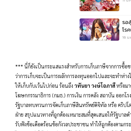
11 ม.
รอล
โรค
16 ม.
*** นี่ก็ยังเป็นกระแสแรงสำหรับการเก็บภาษีจากการซื้อขาย
ว่าการเก็บจะเป็นการผลักการลงทุนออกไปและจะทำห่างไกล
ให้เก็บกับเว้นไปก่อน ร้อนถึง
วทันยา วงษ์โอภาสี
หรือมา
โฆษกกรรมาธิการ (กมธ.) การเงิน การคลัง สถาบัน ออกโ
รัฐบาลทบทวนการจัดเก็บภาษีสินทรัพย์ดิจิทัล หรือ คริปโต
ฝ่าย สรุปแนวทางที่ถูกต้องเหมาะสมที่สุดเสนอให้รัฐบาล
รับฟังข้อเดือดร้อนข้อกังวลประชาชน ทำให้ถูกต้องตามกระ