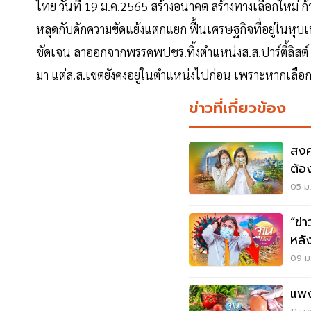
ไทย วันที่ 19 ม.ค.2565 สร้างอนาคต สร้างทางเลือกใหม่ ก้
หลุดกับดักความขัดแย้งแตกแยก ฟื้นเศรษฐกิจที่อยู่ในหุบเ
ชัดเจน ลาออกจากพรรคพปชร.ทิ้งตำแหน่งส.ส.ปาร์ตี้ลิสต
มา แต่ส.ส.เขตยังคงอยู่ในตำแหน่งไปก่อน เพราะหากเลือก
ข่าวที่เกี่ยวข้อง
สงค
ต้อ
05 ม.
“ข่
หลั
09 ม.
แพง