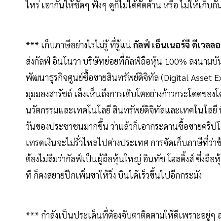
ไหร่ เอากันให้ชัดๆ ฟังๆ ดูก็ไม่ได้คัดค้าน หรือ ไม่ให้เก็
*** เก็บภาษีอย่างไรไม่รู้ ที่รู้แน่
กัลฟ์ เอ็นเนอร์จี ดีเว
ส่งกัลฟ์ อินโนวา บริษัทย่อยที่กัลฟ์ถือหุ้น 100% ลงนาม
พัฒนาธุรกิจศูนย์ซื้อขายสินทรัพย์ดิจิทัล (Digital Asset
มุมมองสารัชถ์ เล็งเห็นถึงการเติบโตอย่างก้าวกระโดดของโ
นวัตกรรมและเทคโนโลยี สินทรัพย์ดิจิทัลและเทคโนโลยี ท
วันของประชาชนมากขึ้น ว่าแล้วก็เอากระดานซื้อขายคริปโ
เทรดเงินจะไม่รั่วไหลไปต่างประเทศ การจัดเก็บภาษีที่ว่าข
ต้องไม่ลืมว่ากัลฟ์เป็นผู้ถือหุ้นใหญ่ อินทัช โฮลดิ้งส์ ซึ
ที ก็คงสยายปีกเพิ่มขาให้วิ่ง บินได้เร็วขึ้นไปอีกกระมัง
*** กำลังเป็นประเด็นที่ต้องจับตาติดตามให้ดีเพราะอยู่