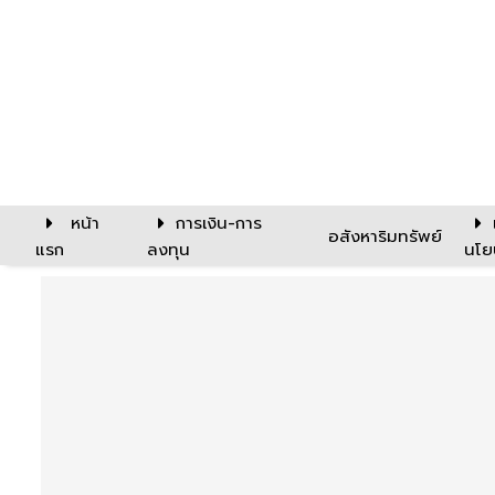
หน้า
การเงิน-การ
อสังหาริมทรัพย์
แรก
ลงทุน
นโย