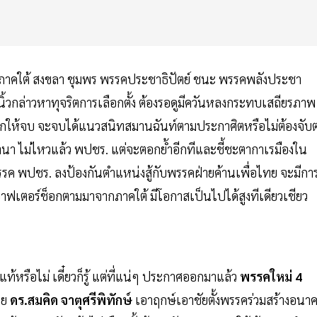
ื้นที่ภาคใต้ สงขลา ชุมพร พรรคประชาธิปัตย์ ชนะ พรรคพลังประชา
้นิ้วกล่าวหาทุจริตการเลือกตั้ง ต้องรอดูมีควันหลงกระทบเสถียรภาพ
กให้จบ จะจบได้แนวสนิทสมานฉันท์ตามประกาศิตหรือไม่ต้องจับ
 นานา ไม่ไหวแล้ว พปชร. แต่จะตอกย้ำอีกทีและชี้ชะตากาเรมืองใน
พรรค พปชร. ลงป้องกันตำแหน่งสู้กับพรรคฝ่ายค้านเพื่อไทย จะมีกา
มีอาฟเตอร์ช็อกตามมาจากภาคใต้ มีโอกาสเป็นไปได้สูงทีเดียวเชียว
ท้หรือไม่ เดี๋ยวก็รู้ แต่ที่แน่ๆ ประกาศออกมาแล้ว
พรรคใหม่ 4
าย
ดร.สมคิด จาตุศรีพิทักษ์
เอาฤกษ์เอาชัยตั้งพรรคร่วมสร้างอนา