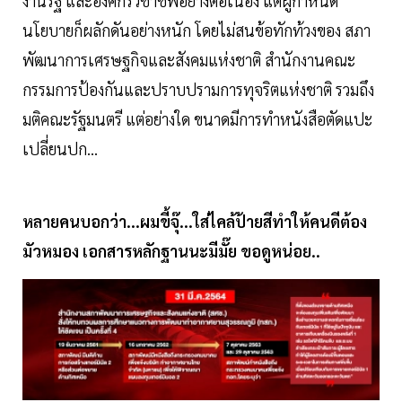
งานรัฐ และองค์กรวิชาชีพอย่างต่อเนื่อง แต่ผู้กำหนด
นโยบายก็ผลักดันอย่างหนัก โดยไม่สนข้อทักท้วงของ สภา
พัฒนาการเศรษฐกิจและสังคมแห่งชาติ สำนักงานคณะ
กรรมการป้องกันและปราบปรามการทุจริตแห่งชาติ รวมถึง
มติคณะรัฐมนตรี แต่อย่างใด ขนาดมีการทำหนังสือตัดแปะ
เปลี่ยนปก...
หลายคนบอกว่า...ผมขี้จุ๊...ใส่ไคล้ป้ายสีทำให้คนดีต้อง
มัวหมอง เอกสารหลักฐานนะมีมั๊ย ขอดูหน่อย..