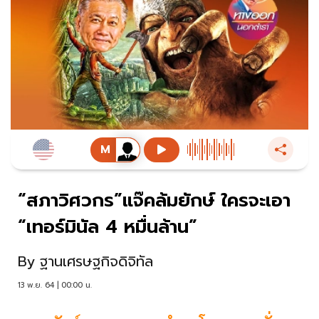
“สภาวิศวกร”แจ๊คล้มยักษ์ ใครจะเอา
“เทอร์มินัล 4 หมื่นล้าน”
By
ฐานเศรษฐกิจดิจิทัล
13 พ.ย. 64 | 00:00 น.