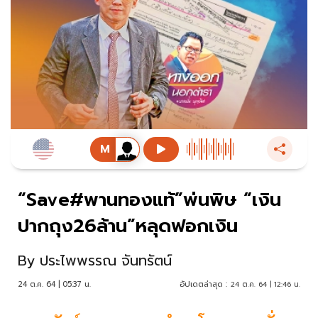
“Save#พานทองแท้”พ่นพิษ “เงิน
ปากถุง26ล้าน”หลุดฟอกเงิน
By
ประไพพรรณ จันทรัตน์
24 ต.ค. 64 | 05:37 น.
อัปเดตล่าสุด :
24 ต.ค. 64 | 12:46 น.