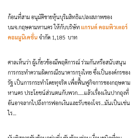
ก้อนที่สาม อนุมัติขายหุ้นบุริมสิทธิแปลงสภาพของ
บมจ.กฤษดามหานคร ให้กับบริษัท
แกรนด์ คอมพิวเตอร์
คอมมูนิเคชั่น
จำกัด 1,185 บาท
ศาลเห็นว่า ผู้เกี่ยวข้องมีพฤติการณ์ ร่วมกันหรือสนับสนุน
การกระทำความผิดกรณีธนาคารกรุงไทย ซึ่งเป็นองค์กรของ
รัฐ เป็นการกระทำโดยทุจริต เพื่อฟื้นฟูกิจการของกฤษดาม
หานคร ประโยชน์ส่วนตนกับพวก.....แล้วเรื่องเงินปากถุงที่
อันอาจลากไปถึงการฟอกเงินและรับของโจร...มันเป็นเช่น
ไร...
มันพิสดารซับซ้อนอย่างยิ่ง ซับซ้อนซ่อนเงื่อนชนิดที่คน