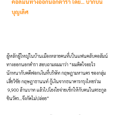
คอลัมน์ทางออกนอกตำรา โดย... บากบั่น
บุญเลิศ
ผู้หลักผู้ใหญ่ในบ้านเมืองหลายคนที่เป็นแฟนคลับคอลัมน์
ทางออกนอกตำรา สอบถามผมมาว่า “ผมติดใจอะไร
นักหนากับคดีฟอกเงินที่บริษัท กฤษฎามหานคร ของกลุ่ม
เสี่ยวิชัย กฤษฎาธานนท์ กู้เงินจากธนาคารกรุงไทยร่วม
9,900 ล้านบาท แล้วไปโยงใยจ่ายเช็กให้กับคนในตระกูล
ชินวัตร...จึงกัดไม่ปล่อย”