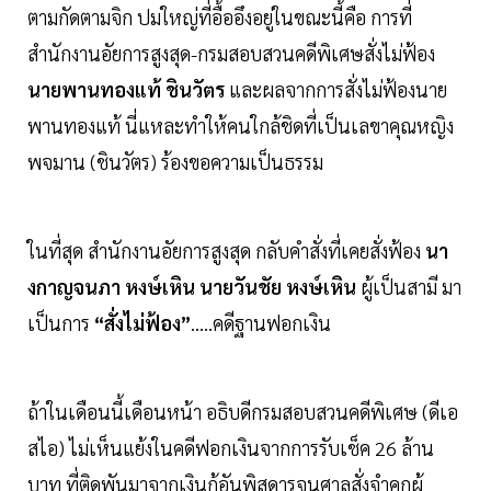
ตามกัดตามจิก ปมใหญ่ที่อื้ออึงอยู่ในขณะนี้คือ การที่
สำนักงานอัยการสูงสุด-กรมสอบสวนคดีพิเศษสั่งไม่ฟ้อง
นายพานทองแท้ ชินวัตร
และผลจากการสั่งไม่ฟ้องนาย
พานทองแท้ นี่แหละทำให้คนใกล้ชิดที่เป็นเลขาคุณหญิง
พจมาน (ชินวัตร) ร้องขอความเป็นธรรม
ในที่สุด สำนักงานอัยการสูงสุด กลับคำสั่งที่เคยสั่งฟ้อง
นา
งกาญจนภา หงษ์เหิน นายวันชัย หงษ์เหิน
ผู้เป็นสามี มา
เป็นการ
“สั่งไม่ฟ้อง”
.....คดีฐานฟอกเงิน
ถ้าในเดือนนี้เดือนหน้า อธิบดีกรมสอบสวนคดีพิเศษ (ดีเอ
สไอ) ไม่เห็นแย้งในคดีฟอกเงินจากการรับเช็ค 26 ล้าน
บาท ที่ติดพันมาจากเงินกู้อันพิสดารจนศาลสั่งจำคุกผู้