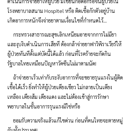
ดำเนินการจ่ายยาให้ผู้ป่วย มิใช่ยืนกอดอกรอจนผู้ป่วยใน
โรงพยาบาลสนาม Hospitel หรือ ติดเชื้อกักตัวอยู่บ้าน
เกิดอาการหนักจึงจ่ายยาตามเงื่อนไขที่กำหนดไว้...
กระทรวงสาธารณะสุขเลิกเหนียมอายจากการไม่มียา
และงุบงิบดำเนินการเสียที ต้องกล้าจ่ายยาฟาวิพิราเวียร์ให้
ผู้ป่วยทันทีตั้งแต่บัดนี้ได้แล้ว ก่อนที่โรคร้ายจะกัดกิน
รัฐบาลไทยเหมือนปัญหาวัคซีนไม่มาตามนัด!
ถ้าจ่ายยาเร็วเท่ากับระงับอาการที่จะขยายรุนแรงในผู้ติด
เชื้อได้เร็ว ยิ่งทำให้ผู้ป่วยเตียงเขียว ไม่กลายเป็นเตียง
เหลือง เตียงส้ม เตียงแดง และไม่ต้องเข้าสู่การรักษา
พยาบาลในชั้นอาการรุนแรงมิใช่หรือ
ยอมรับความจริงแล้วแก้ไขด่วน ก่อนที่คนไทยจะตายหมู่
กันทั้งประเทศ!