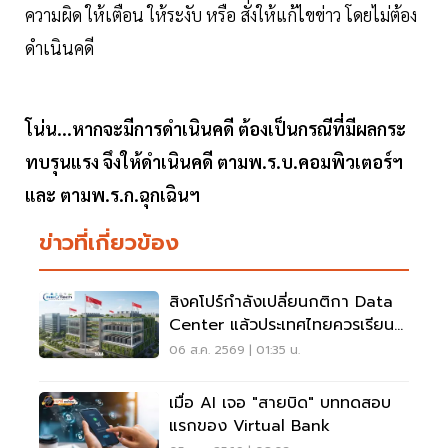
ความผิด ให้เตือน ให้ระงับ หรือ สั่งให้แก้ไขข่าว โดยไม่ต้อง
ดำเนินคดี
โน่น...หากจะมีการดำเนินคดี ต้องเป็นกรณีที่มีผลกระ
ทบรุนแรง จึงให้ดำเนินคดี ตามพ.ร.บ.คอมพิวเตอร์ฯ
และ ตามพ.ร.ก.ฉุกเฉินฯ
ข่าวที่เกี่ยวข้อง
สิงคโปร์กำลังเปลี่ยนกติกา Data
Center แล้วประเทศไทยควรเรียนรู้
อะไร?
06 ส.ค. 2569 | 01:35 น.
เมื่อ AI เจอ "สายบิด" บททดสอบ
แรกของ Virtual Bank