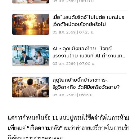
05 ส.ค. 2569 | 08:03 น.
เมื่อ“แลนด์บริดจ์”ไม่ไปต่อ เมกะโปร
เจ็กต์ใหม่ตอบโจทย์หรือไม่
05 ส.ค. 2569 | 07:25 น.
AI × จุดแข็งของไทย : โจทย์
แรงงานไทย ในวันที่ AI ทำงานแทน
เราได้มากขึ้น
05 ส.ค. 2569 | 07:00 น.
ฤดูโยกย้ายบิ๊กข้าราชการ-
รัฐวิสาหกิจ วัดฝีมือหรือวัดสาย?
05 ส.ค. 2569 | 05:16 น.
แต่การกำหนดในข้อ 11 แบบปูพรมไร้ขีดจำกัดในการห้าม
เพียงแค่
“เกิดความกลัว”
ผมว่าทำลายเสรีภาพในการเข้า
ถึงข้อมูลข่าวสารของบุคคล