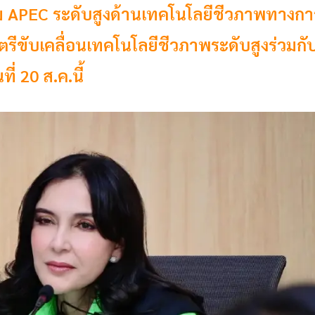
ม APEC ระดับสูงด้านเทคโนโลยีชีวภาพทางกา
ขับเคลื่อนเทคโนโลยีชีวภาพระดับสูงร่วมกั
่ 20 ส.ค.นี้