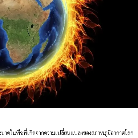
ะบาดในพืชที่เกิดจากความเปลี่ยนแปลงของสภาพภูมิอากาศโลก