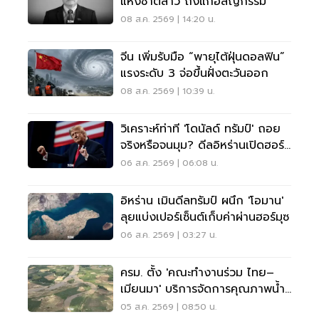
แห่งชาติลาว ถึงแก่อสัญกรรม
08 ส.ค. 2569 | 14:20 น.
จีน เพิ่มรับมือ “พายุไต้ฝุ่นดอลฟิน”
แรงระดับ 3 จ่อขึ้นฝั่งตะวันออก
08 ส.ค. 2569 | 10:39 น.
วิเคราะห์ท่าที 'โดนัลด์ ทรัมป์' ถอย
จริงหรือจนมุม? ดีลอิหร่านเปิดฮอร์
มุซ
06 ส.ค. 2569 | 06:08 น.
อิหร่าน เมินดีลทรัมป์ ผนึก 'โอมาน'
ลุยแบ่งเปอร์เซ็นต์เก็บค่าผ่านฮอร์มุซ
06 ส.ค. 2569 | 03:27 น.
ครม. ตั้ง 'คณะทำงานร่วม ไทย–
เมียนมา' บริการจัดการคุณภาพน้ำ
ข้ามแดน
05 ส.ค. 2569 | 08:50 น.