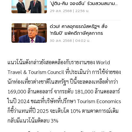
‘ปูติน-คิม จองอึน’ ร่วมสวนสนาม
โชว์ไพ่เหนือทรัมป์?
29 ส.ค. 2568 | 22:56 น.
ด่วน! ศาลอุทธรณ์สหรัฐฯ สั่ง
'ทรัมป์' แพ้คดีภาษีศุลกากร
30 ส.ค. 2568 | 04:02 น.
แนวโน้มดังกล่าวยังสอดคล้องกับรายงานของ World
Travel & Tourism Council ที่ประเมินว่า การใช้จ่ายของ
นักท่องเที่ยวต่างชาติในสหรัฐฯ ปีนี้จะลดลงเหลือต่ำกว่า
169,000 ล้านดอลลาร์ จากระดับ 181,000 ล้านดอลลาร์
ในปี 2024 ขณะที่บริษัทที่ปรึกษา Tourism Economics
ก็ชี้ว่าแทนที่ปี 2025 จะเติบโต 10% ตามคาดการณ์เดิม
กลับมีแนวโน้มติดลบ 3%