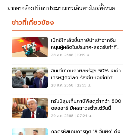
มากอาจต้องปรับงบประมาณการเดินทางใหม่ทั้งหมด
ข่าวที่เกี่ยวข้อง
เม็กซิโกเล็งขึ้นภาษีนำเข้าจากจีน
หนุนผู้ผลิตในประเทศ-สอดรับท่าที
ทรัมป์
28 ส.ค. 2568 | 10:19 น.
อินเดียโดนภาษีสหรัฐฯ 50% เขย่า
เศรษฐกิจโลก รัสเซีย-เอเชียได้
โอกาส
28 ส.ค. 2568 | 22:55 น.
ทรัมป์ลุยเก็บภาษีพัสดุต่ำกว่า 800
ดอลลาร์ มีผลถาวรตั้งแต่วันนี้
29 ส.ค. 2568 | 07:24 น.
ถอดรหัสเกมการทูต ‘สี จิ้นผิง’ ดึง