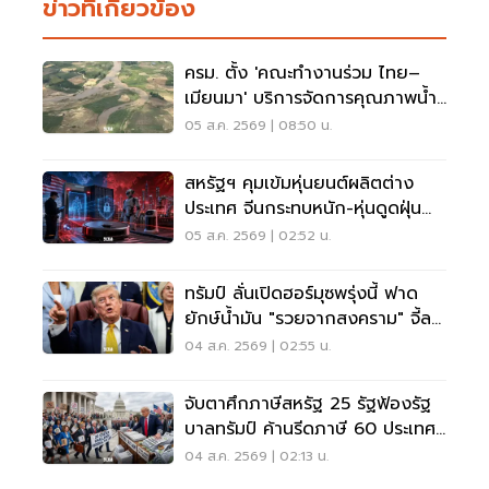
ข่าวที่เกี่ยวข้อง
ครม. ตั้ง 'คณะทำงานร่วม ไทย–
เมียนมา' บริการจัดการคุณภาพน้ำ
ข้ามแดน
05 ส.ค. 2569 | 08:50 น.
สหรัฐฯ คุมเข้มหุ่นยนต์ผลิตต่าง
ประเทศ จีนกระทบหนัก-หุ่นดูดฝุ่น
โดนด้วย
05 ส.ค. 2569 | 02:52 น.
ทรัมป์ ลั่นเปิดฮอร์มุซพรุ่งนี้ ฟาด
ยักษ์น้ำมัน "รวยจากสงคราม" จี้ลด
ราคาด่วน
04 ส.ค. 2569 | 02:55 น.
จับตาศึกภาษีสหรัฐ 25 รัฐฟ้องรัฐ
บาลทรัมป์ ค้านรีดภาษี 60 ประเทศ
รวมไทย
04 ส.ค. 2569 | 02:13 น.