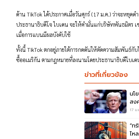
ด้าน TikTok ได้ประกาศเมื่อวันศุกร์ (17 ม.ค.) ว่าจะหยุดด
ประธานาธิบดีโจ ไบเดน จะให้คำมั่นแก่บริษัทพันธมิตร 
เมื่อการแบนมีผลบังคับใช้
ทั้งนี้ TikTok ตกอยู่ภายใต้การกดดันให้ตัดความสัมพันธ์กับ
ซื้ออเมริกัน ตามกฎหมายที่ลงนามโดยประธานาธิบดีไบเดน เน
ข่าวที่เกี่ยวข้อง
นโย
สงค
17 ม.
“ทรัมป์”มา! 
ไหล