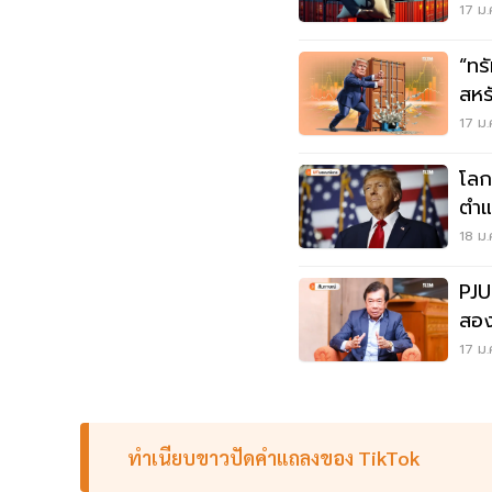
17 ม.
“ทร
สหรั
รอ
17 ม.
โลก
ตำแ
18 ม.
PJU
สองเ
17 ม.
ทำเนียบขาวปัดคำแถลงของ TikTok