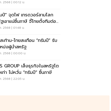
ค. 2568 | 00:12 น.
ัมป์” จุดไฟ เทรดวอร์ลามโลก
ฐเอาแน่ขึ้นภาษี จี้ไทยตั้งทีมต่อ
ง
ค. 2568 | 01:48 น.
สะท้าน-ไทยสะเทือน “ทรัมป์” รับ
หน่งผู้นำสหรัฐ
ค. 2568 | 00:00 น.
S GROUP เล็งธุรกิจในสหรัฐโต
ท่า ไม่หวั่น “ทรัมป์” ขึ้นภาษี
ค. 2568 | 22:05 น.