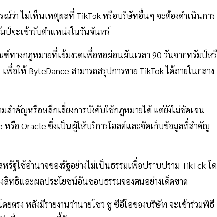
ว่า ไม่เห็นเหตุผลที่ TikTok หรือบริษัทอื่นๆ จะต้องดำเนินการ
รัมป์จะเข้ารับตำแหน่งในวันจันทร์
านเกณฑ์ทางกฎหมายที่เข้มงวดเพื่อขอผ่อนผันเวลา 90 วันจากทรัมป์หร
ูกพัน เพื่อให้ ByteDance สามารถสรุปการขาย TikTok ได้ภายในกลาง
มสำคัญหรือหลีกเลี่ยงการบังคับใช้กฎหมายได้ แต่ยังไม่ชัดเจน
รือ Oracle ซึ่งเป็นผู้ให้บริการโฮสต์และจัดเก็บข้อมูลที่สำคัญ
สหรัฐใช้อำนาจของรัฐอย่างไม่เป็นธรรมเพื่อปราบปราม TikTok โ
ป้องสิทธิและผลประโยชน์อันชอบธรรมของตนอย่างเด็ดขาด
โดยตรง หลังมีรายงานว่านายโชว ชู ซีอีโอของบริษัท จะเข้าร่วมพิธี