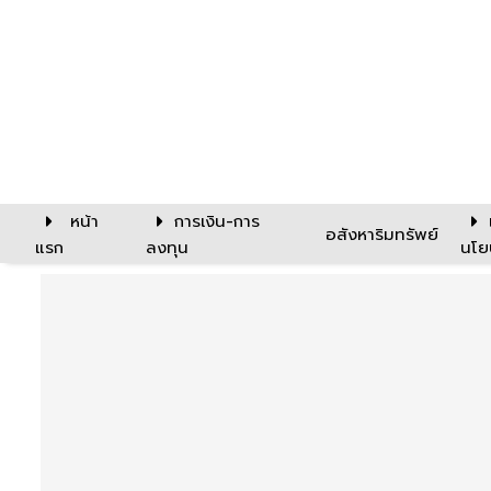
หน้า
การเงิน-การ
อสังหาริมทรัพย์
แรก
ลงทุน
นโย