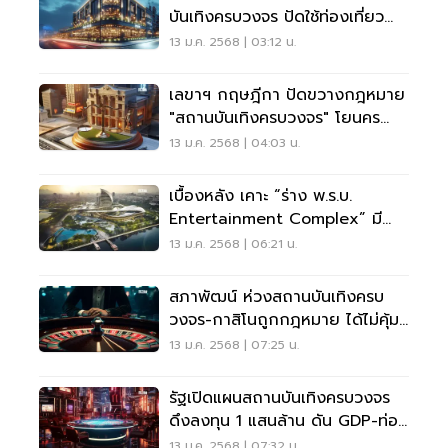
บันเทิงครบวงจร ปัดใช้ท่องเที่ยว
บังหน้า
13 ม.ค. 2568 | 03:12 น.
เลขาฯ กฤษฎีกา ปัดขวางกฎหมาย
"สถานบันเทิงครบวงจร" โยนคร
ม.ตัดสินใจ
13 ม.ค. 2568 | 04:03 น.
เบื้องหลัง เคาะ “ร่าง พ.ร.บ.
Entertainment Complex” มี
สัดส่วนกาสิโน 10%
13 ม.ค. 2568 | 06:21 น.
สภาพัฒน์ ห่วงสถานบันเทิงครบ
วงจร-กาสิโนถูกกฎหมาย ได้ไม่คุ้ม
เสีย
13 ม.ค. 2568 | 07:25 น.
รัฐเปิดแผนสถานบันเทิงครบวงจร
ดึงลงทุน 1 แสนล้าน ดัน GDP-ท่อง
เที่ยว
13 ม.ค. 2568 | 07:32 น.