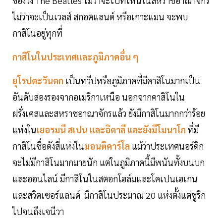
ของวง The Beatles ไม่ว่าจะไปที่ไหนในสหราชอาณาจักร
ไม่ว่าจะเป็นเวลส์ สกอตแลนด์ หรือเกาะแมน จะพบ
กาสิโนอยู่ทุกที่
กาสิโนในประเทศและภูมิภาคอื่น ๆ
ยุโรปตะวันตก
เป็นทวีปหรือภูมิภาคที่มีคาสิโนมากเป็น
อันดับสองรองจากอเมริกาเหนือ นอกจากคาสิโนใน
ฝรั่งเศสและสหราชอาณาจักรแล้ว ยังมีกาสิโนมากกว่าร้อย
แห่งใน
เยอรมนี สเปน และอิตาลี และยังมีโมนาโก
ที่มี
กาสิโนชื่อดังสี่แห่งใน
มอนติคาร์โล
แม้ว่าประเทศนอร์ดิก
จะไม่มีกาสิโนมากมายนัก แต่ในภูมิภาคนี้มีพนันทั้งบนบก
และออนไลน์ มีกาสิโนในสตอกโฮล์มและโคเปนเฮเกน
และสวิตเซอร์แลนด์ มีกาสิโนประมาณ 20 แห่งตั้งแต่ซูริก
ไปจนถึงเจนีวา