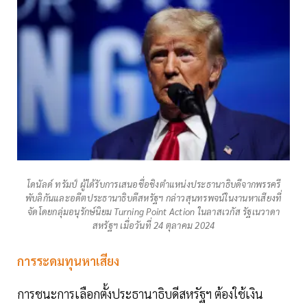
โดนัลด์ ทรัมป์ ผู้ได้รับการเสนอชื่อชิงตำแหน่งประธานาธิบดีจากพรรครี
พับลิกันและอดีตประธานาธิบดีสหรัฐฯ กล่าวสุนทรพจน์ในงานหาเสียงที่
จัดโดยกลุ่มอนุรักษ์นิยม Turning Point Action ในลาสเวกัส รัฐเนวาดา
สหรัฐฯ เมื่อวันที่ 24 ตุลาคม 2024
การระดมทุนหาเสียง
การชนะการเลือกตั้งประธานาธิบดีสหรัฐฯ ต้องใช้เงิน