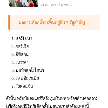
รนช์ฟรายส์
21 ต.ค. 2567 | 07:50 น.
ผลการเลือกตั้งจะขึ้นอยู่กับ 7 รัฐสำคัญ
แอริโซนา
จอร์เจีย
มิชิแกน
เนวาดา
นอร์ทแคโรไลนา
เพนซิลเวเนีย
วิสคอนซิน
ดังนั้น ทรัมป์และแฮร์ริสจึงทุ่มเงินหลายร้อยล้านดอลลาร์
เพื่อดึงดูดผู้มีสิทธิเลือกตั้งในสนามรบสำคัญเหล่านี้