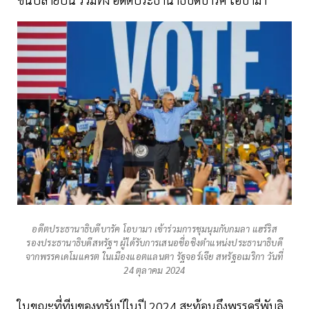
อดีตประธานาธิบดีบารัค โอบามา เข้าร่วมการชุมนุมกับกมลา แฮร์ริส
รองประธานาธิบดีสหรัฐฯ ผู้ได้รับการเสนอชื่อชิงตำแหน่งประธานาธิบดี
จากพรรคเดโมแครต ในเมืองแอตแลนตา รัฐจอร์เจีย สหรัฐอเมริกา วันที่
24 ตุลาคม 2024
ในขณะที่ทีมของทรัมป์ในปี 2024 สะท้อนถึงพรรครีพับลิ