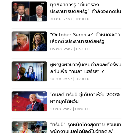
ทุกสิ่งที่ควรรู้ “ดีเบตรอง
ประธานาธิบดีสหรัฐ” กำลังจะเกิดขึ้น
30 ก.ย. 2567 | 01:00 น.
"October Surprise" กำหนดชะตา
เลือกตั้งประธานาธิบดีสหรัฐ
05 ต.ค. 2567 | 05:30 น.
ผู้หญิงผิวขาวรุ่นใหม่กำลังละทิ้งรีพับ
ลิกันเพื่อ "กมลา แฮร์ริส" ?
10 ต.ค. 2567 | 02:30 น.
โดนัลด์ ทรัมป์ ขู่เก็บภาษีจีน 200%
หากบุกไต้หวัน
19 ต.ค. 2567 | 06:00 น.
“ทรัมป์” รุกหนักโค้งสุดท้าย สวมบท
พนักงานแมคโดนัลด์โชว์ทอดเฟ