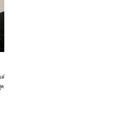
แต่
ุด