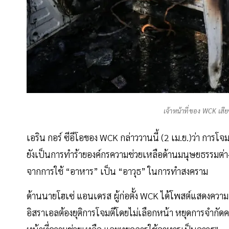
เจ้าหน้าที่ของ WCK เสียช
เอริน กอร์ ซีอีโอของ WCK กล่าววานนี้ (2 เม.ย.)ว่า การโจมตี
ยังเป็นการทำร้ายองค์กรความช่วยเหลือด้านมนุษยธรรมต่าง 
จากการใช้ “อาหาร” เป็น “อาวุธ” ในการทำสงคราม
ด้านนายโฮเซ่ แอนเดรส ผู้ก่อตั้ง WCK ได้โพสต์แสดงความเสี
อิสราเอลต้องยุติการโจมตีโดยไม่เลือกหน้า หยุดการจำก