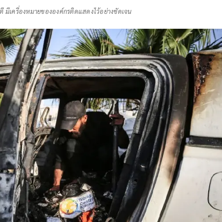
มตี มีเครื่องหมายขององค์กรติดแสดงไว้อย่างชัดเจน