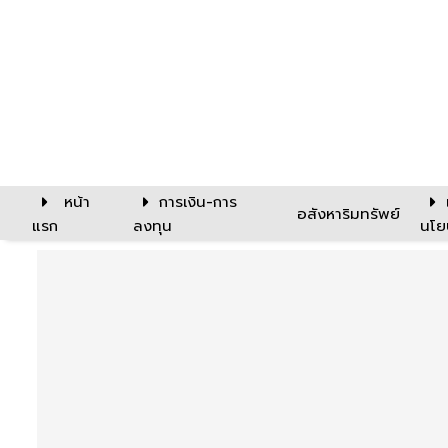
หน้า
การเงิน-การ
อสังหาริมทรัพย์
แรก
ลงทุน
นโย