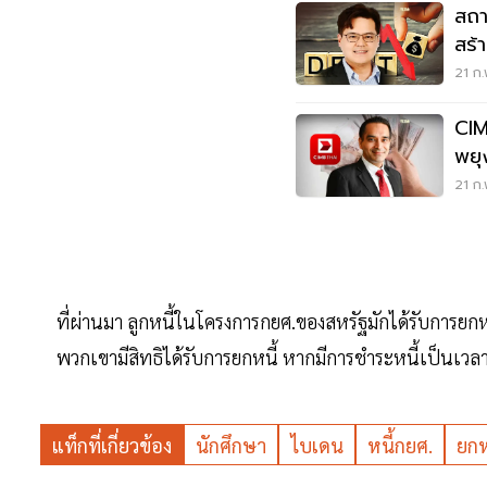
สถา
สร้
21 ก.
CIM
พยุ
สงค
21 ก.
ที่ผ่านมา ลูกหนี้ในโครงการกยศ.ของสหรัฐมักได้รับการยก
พวกเขามีสิทธิได้รับการยกหนี้ หากมีการชำระหนี้เป็นเวลา
แท็กที่เกี่ยวข้อง
นักศึกษา
ไบเดน
หนี้กยศ.
ยกห