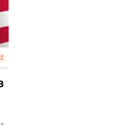
3
 น.