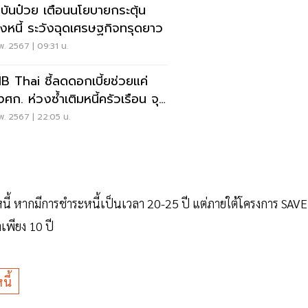
บันป๋วย เตือนนโยบายกระตุ้น
างหนี้ ระวังฉุดเศรษฐกิจทรุดยาว
พ. 2567 | 09:31 น.
B Thai ชี้ลดดอกเบี้ยช่วยแค่
งศก. ห่วงซ้ำเติมหนี้ครัวเรือน จุด
รามค่าเงิน
พ. 2567 | 22:05 น.
หนี้ หากมีการชำระหนี้เป็นเวลา 20-25 ปี แต่ภายใต้โครงการ SAVE
เพียง 10 ปี
นี้