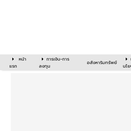
หน้า
การเงิน-การ
อสังหาริมทรัพย์
แรก
ลงทุน
นโย