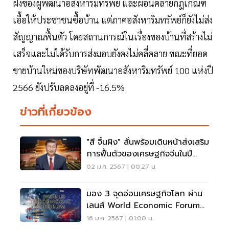
ฝั่งของผู้พัฒนาอสังหาริมทรัพย์ และผ่อนคลายกฎเกณฑ์
เอื้อให้ประชาชนซื้อบ้าน แต่ภาคอสังหาริมทรัพย์ก็ยังไม่ส่ง
สัญญาณฟื้นตัว โดยสถานการณ์ในเรื่องของบ้านที่สร้างไม่
เสร็จและไม่ได้รับการส่งมอบยังคงไม่คลี่คลาย ขณะที่ยอด
ขายบ้านใหม่ของบริษัทพัฒนาอสังหาริมทรัพย์ 100 แห่งปี
2566 ยังปรับลดลงอยู่ที่ -16.5%
ข่าวที่เกี่ยวข้อง
"สี จิ้นผิง" ลั่นพร้อมเดินหน้าส่งเสริม
การฟื้นตัวของเศรษฐกิจจีนในปี
มังกร
02 ม.ค. 2567 | 00:27 น.
มอง 3 จุดอ่อนเศรษฐกิจโลก ผ่าน
เลนส์ World Economic Forum
2024
16 ม.ค. 2567 | 01:00 น.