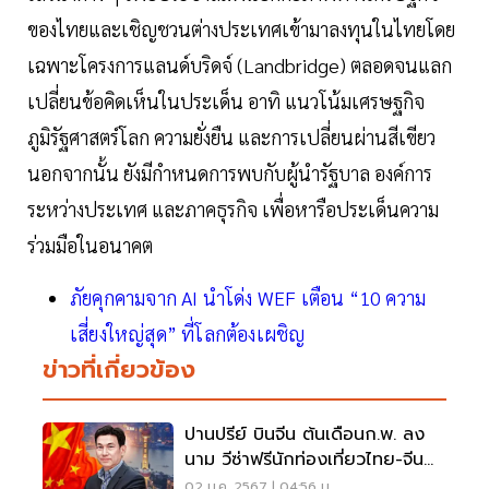
ของไทยและเชิญชวนต่างประเทศเข้ามาลงทุนในไทยโดย
เฉพาะโครงการแลนด์บริดจ์ (Landbridge) ตลอดจนแลก
เปลี่ยนข้อคิดเห็นในประเด็น อาทิ แนวโน้มเศรษฐกิจ
ภูมิรัฐศาสตร์โลก ความยั่งยืน และการเปลี่ยนผ่านสีเขียว
นอกจากนั้น ยังมีกำหนดการพบกับผู้นำรัฐบาล องค์การ
ระหว่างประเทศ และภาคธุรกิจ เพื่อหารือประเด็นความ
ร่วมมือในอนาคต
ภัยคุกคามจาก AI นำโด่ง WEF เตือน “10 ความ
เสี่ยงใหญ่สุด” ที่โลกต้องเผชิญ
ข่าวที่เกี่ยวข้อง
ปานปรีย์ บินจีน ต้นเดือนก.พ. ลง
นาม วีซ่าฟรีนักท่องเที่ยวไทย-จีน
ถาวร
02 ม.ค. 2567 | 04:56 น.