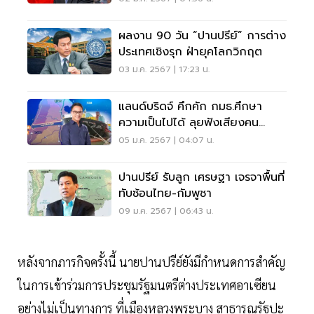
ผลงาน 90 วัน “ปานปรีย์” การต่าง
ประเทศเชิงรุก ฝ่ายุคโลกวิกฤต
03 ม.ค. 2567 | 17:23 น.
แลนด์บริดจ์ คึกคัก กมธ.ศึกษา
ความเป็นไปได้ ลุยฟังเสียงคน
ชุมพร-ระนอง 6-7 ม.ค.
05 ม.ค. 2567 | 04:07 น.
ปานปรีย์ รับลูก เศรษฐา เจรจาพื้นที่
ทับซ้อนไทย-กัมพูชา
09 ม.ค. 2567 | 06:43 น.
หลังจากภารกิจครั้งนี้ นายปานปรีย์ยังมีกำหนดการสำคัญ
ในการเข้าร่วมการประชุมรัฐมนตรีต่างประเทศอาเซียน
อย่างไม่เป็นทางการ ที่เมืองหลวงพระบาง สาธารณรัฐปะ