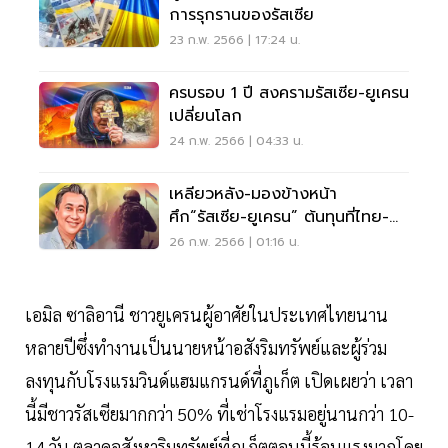
การรุกรานของรัสเซีย
23 ก.พ. 2566 | 17:24 น.
ครบรอบ 1 ปี สงครามรัสเซีย-ยูเครน
เปลี่ยนโลก
24 ก.พ. 2566 | 04:33 น.
เหลียวหลัง-มองข้างหน้า
ศึก“รัสเซีย-ยูเครน” ต้นทุนที่ไทย-
โลกต้องจ่าย
26 ก.พ. 2566 | 01:16 น.
เอมิล ซาลิอานี ชาวยูเครนผู้อาศัยในประเทศไทยนาน
หลายปีซึ่งทำงานเป็นนายหน้าอสังริมทรัพย์และผู้ร่วม
ลงทุนกับโรงแรมวินด์แฮมแกรนด์ที่ภูเก็ต เปิดเผยว่า เวลา
นี้มีชาวรัสเซียมากกว่า 50% ที่เช่าโรงแรมอยู่นานกว่า 10-
14 วัน ตลาดอสังหาริมทรัพย์ที่ภูเก็ตตอนนี้ร้อนแรงมากโดย