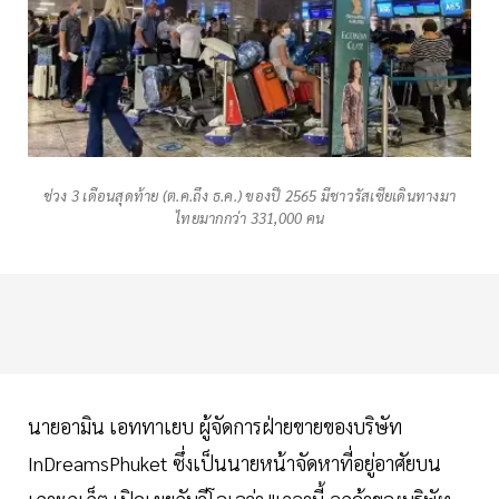
ช่วง 3 เดือนสุดท้าย (ต.ค.ถึง ธ.ค.) ของปี 2565 มีชาวรัสเซียเดินทางมา
ไทยมากกว่า 331,000 คน
นายอามิน เอททาเยบ ผู้จัดการฝ่ายขายของบริษัท
InDreamsPhuket ซึ่งเป็นนายหน้าจัดหาที่อยู่อาศัยบน