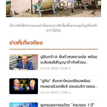
มีชาวรัสเซียจำนวนมากนำเงินออกจากรัสเซียเพื่อมาลงทุนในธุรกิจอสัง
หาฯ ในไทย
ข่าวที่เกี่ยวข้อง
ปูตินกร้าว! ลั่นทำสงครามต่อ พร้อม
ระงับสนธิสัญญาจำกัดหัวรบ
นิวเคลียร์
21 ก.พ. 2566 | 12:46 น.
"ปูติน" สั่งกลาโหมเตรียมพร้อม
ทดลองนิวเคลียร์ แซะอเมริกาจอมเส
แสร้ง
21 ก.พ. 2566 | 17:05 น.
ยูเครนออกธนบัตร “ครบรอบ 1 ปี”