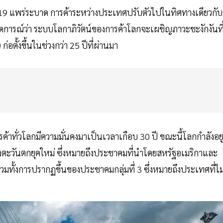
ด-19 แพร่ระบาด การค้าระหว่างประเทศปรับตัวไปในทิศทางเดียวกับ
การณ์ว่า ระบบโลกาภิวัตน์ของการค้าโลกจะเผชิญภาวะชะงักงันที
่อตั้งขึ้นในช่วงกว่า 25 ปีที่ผ่านมา
้าทั่วโลกมีความมั่นคงมาเป็นเวลาเกือบ 30 ปี ขณะนี้โลกกำลังอยู
งตะวันตกยุคใหม่ ซึ่งหมายถึงประชาคมที่นำโดยสหรัฐอเมริกาและ
มทั้งการปรากฏขึ้นของประชาคมกลุ่มที่ 3 ซึ่งหมายถึงประเทศที่ไม