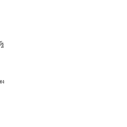
ัฐ
อง