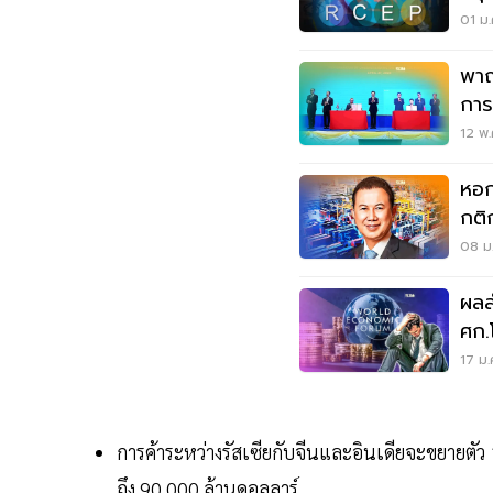
อย่
01 ม.
พาณ
การ
พันล
12 พ.
หอก
08 ม.
ผลส
ศก.
เงิน
17 ม.
การค้าระหว่างรัสเซียกับจีนและอินเดียจะขยายตัว
ถึง 90,000 ล้านดอลลาร์