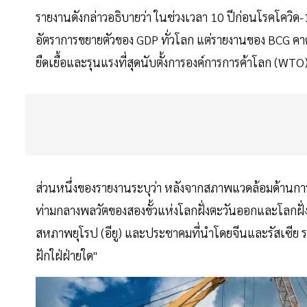
รายงานดังกล่าวอธิบายว่า ในช่วงเวลา 10 ปีก่อนโรคโควิ
อัตราการขยายตัวของ GDP ทั่วโลก แต่รายงานของ BCG คาด
ยืดเยื้อและรุนแรงที่สุดนับตั้งการองค์การการค้าโลก (WTO) ก
ส่วนหนึ่งของรายงานระบุว่า หลังจากสภาพแวดล้อมด้านการค
ท่ามกลางพลวัตของสองขั้วแห่งโลกฝั่งตะวันออกและโลกฝั่
สหภาพยุโรป (อียู) และประชาคมที่นำโดยจีนและรัสเซีย รว
ฝักใฝ่ฝ่ายใด"