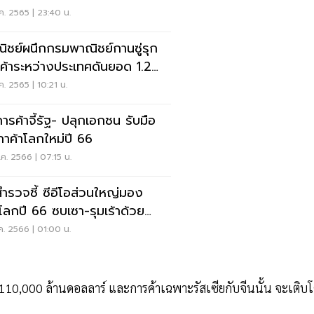
างไร
ค. 2565 | 23:40 น.
ิชย์ผนึกกรมพาณิชย์กานซู่รุก
ค้าระหว่างประเทศดันยอด 1.2
.ใน 1 ปี
ค. 2565 | 10:21 น.
ารค้าจี้รัฐ- ปลุกเอกชน รับมือ
กติกาค้าโลกใหม่ปี 66
ค. 2566 | 07:15 น.
ำรวจชี้ ซีอีโอส่วนใหญ่มอง
โลกปี 66 ซบเซา-รุมเร้าด้วย
เฟ้อ
ค. 2566 | 01:00 น.
 110,000 ล้านดอลลาร์ และการค้าเฉพาะรัสเซียกับจีนนั้น จะเติบ