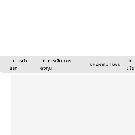
หน้า
การเงิน-การ
อสังหาริมทรัพย์
แรก
ลงทุน
นโย