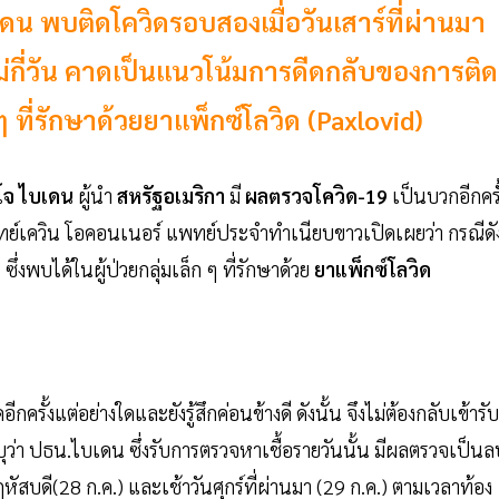
พบติดโควิดรอบสองเมื่อวันเสาร์ที่ผ่านมา
ม่กี่วัน คาดเป็นแนวโน้มการดีดกลับของการติด
ก ๆ ที่รักษาด้วยยาแพ็กซ์โลวิด (Paxlovid)
โจ ไบเดน
ผู้นำ
สหรัฐอเมริกา
มี
ผลตรวจโควิด-19
เป็นบวกอีกครั
แพทย์เควิน โอคอนเนอร์ แพทย์ประจำทำเนียบขาวเปิดเผยว่า กรณีดั
่งพบได้ในผู้ป่วยกลุ่มเล็ก ๆ ที่รักษาด้วย
ยาแพ็กซ์โลวิด
งแต่อย่างใดและยังรู้สึกค่อนข้างดี ดังนั้น จึงไม่ต้องกลับเข้ารับ
่า ปธน.ไบเดน ซึ่งรับการตรวจหาเชื้อรายวันนั้น มีผลตรวจเป็นล
ฤหัสบดี(28 ก.ค.) และเช้าวันศุกร์ที่ผ่านมา (29 ก.ค.) ตามเวลาท้อง