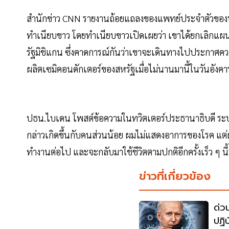
สำนักข่าว CNN รายงานถ้อยแถลงของแพทย์ประจำตัวของปธ
ทำเนียบขาว โดยทำเนียบขาวเปิดเผยว่า เขาได้ยกเลิกแผ
รัฐมิชิแกน ซึ่งคาดการณ์กันว่าเขาจะเดินทางไปประกาศควา
ผลิตเซมิคอนดักเตอร์ของสหรัฐเมื่อไม่นานมานี้ในวันอังคารท
ปธน.ไบเดน โพสต์ข้อความในทวิตเตอร์ประธานาธิบดี ระบุว่
กล่าวเกิดขึ้นกับคนส่วนน้อย ผมไม่แสดงอาการของโรค แต่
ทำงานต่อไป และจะกลับมาใช้ชีวิตตามปกติอีกครั้งเร็ว ๆ นี้
ข่าวที่เกี่ยวข้อง
ด่ว
ปฏิบ